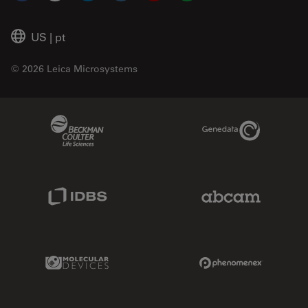
US
|
pt
© 2026 Leica Microsystems
Beckman Coulter Link
Genedata Link
IDBS Link
Abcam Limited
Molecular Devices Link
Phenomenex L