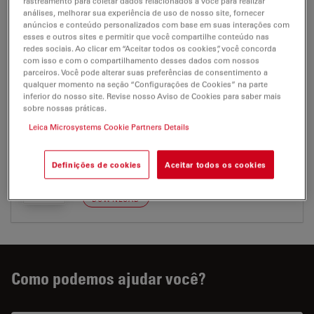
rastreamento para coletar dados relacionados a você para realizar
Certificados
análises, melhorar sua experiência de uso de nosso site, fornecer
anúncios e conteúdo personalizados com base em suas interações com
esses e outros sites e permitir que você compartilhe conteúdo nas
redes sociais. Ao clicar em “Aceitar todos os cookies”, você concorda
DMI3000 M
com isso e com o compartilhamento desses dados com nossos
parceiros. Você pode alterar suas preferências de consentimento a
qualquer momento na seção “Configurações de Cookies” na parte
inferior do nosso site. Revise nosso Aviso de Cookies para saber mais
sobre nossas práticas.
CERTIFICADOS
Leica Microsystems Cookie Partners Details
EC DoC LAB DMI3000 M
Definições de cookies
Aceitar todos os cookies
Jul 27, 2026
PDF, 170 KB
DOWNLOAD
Como podemos ajudar você?