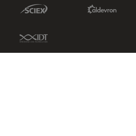
Sciex Link
Aldevron Link
IDT Link