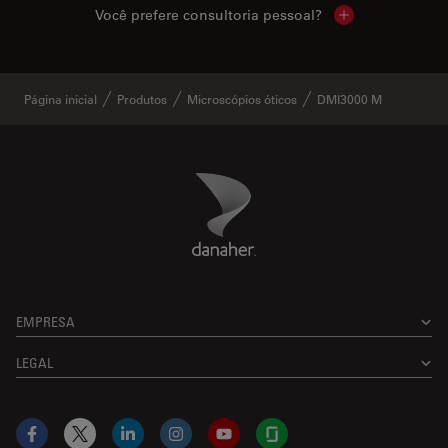
Você prefere consultoria pessoal?
Show local cont
Página inicial
Produtos
Microscópios óticos
DMI3000 M
Danaher Logo
Footer
EMPRESA
LEGAL
Facebook
X
LinkedIn
Instagram
YouTube
Glassdoor