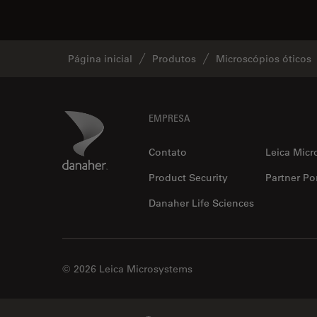
Página inicial
Produtos
Microscópios óticos
Footer
Danaher Logo
EMPRESA
Contato
Leica Micr
Product Security
Partner Por
Danaher Life Sciences
© 2026 Leica Microsystems