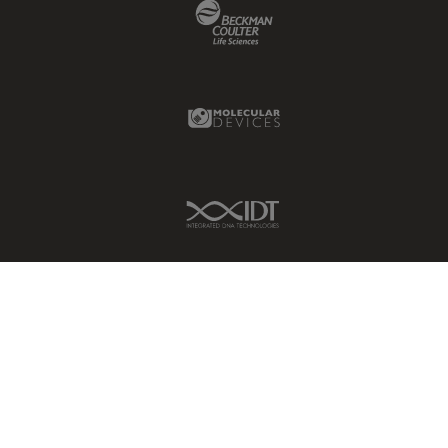
Beckman Coulter Link
Molecular Devices Link
IDT Link