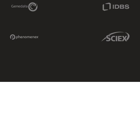
Genedata Link
IDBS Link
Phenomenex Link
Sciex Link