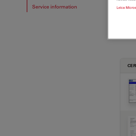
Service information
Leica Micro
CER