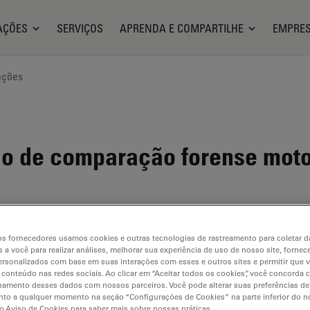
AÇÕES
SERVIÇOS
APRENDA E COMPARTILHE
EMPRE
ações
 de comparação forense moto
s fornecedores usamos cookies e outras tecnologias de rastreamento para coletar 
 a você para realizar análises, melhorar sua experiência de uso de nosso site, fornec
rsonalizados com base em suas interações com esses e outros sites e permitir que 
 conteúdo nas redes sociais. Ao clicar em “Aceitar todos os cookies”, você concorda
hamento desses dados com nossos parceiros. Você pode alterar suas preferências de
to a qualquer momento na seção “Configurações de Cookies” na parte inferior do no
CHURE OR FLYER
o Aviso de Cookies para saber mais sobre nossas práticas.