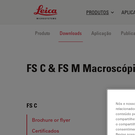
Leica Microsystems Logo
PRODUTOS
APLIC
Produto
Downloads
Aplicação
Public
FS C & FS M
Macroscópio
Nós e nosso
FS C
FS C
relacionados
conteúdo pe
Brochure or flyer
compartilhe
o compartil
consentimen
Certificados
BRO
Revise noss