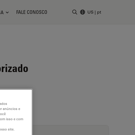
FALE CONOSCO
SA
US
|
pt
Insira o termo da pesquisa
rizado
dados
er anúncios e
você
 com isso e com
sso site.