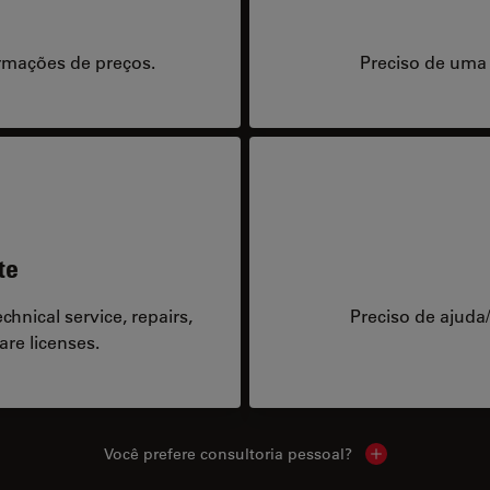
rmações de preços.
Preciso de uma
te
hnical service, repairs,
Preciso de ajuda
are licenses.
Você prefere consultoria pessoal?
Show local cont