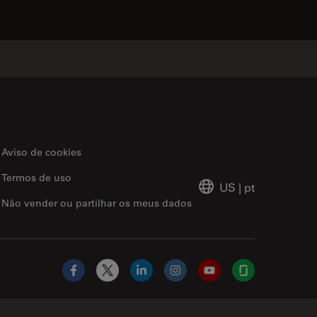
Aviso de cookies
Termos de uso
US
|
pt
Não vender ou partilhar os meus dados
Facebook
X
LinkedIn
Instagram
YouTube
Glassdoor