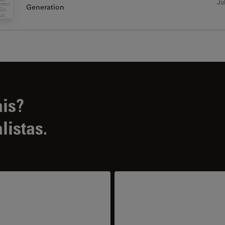
Jul
Generation
ais?
listas.