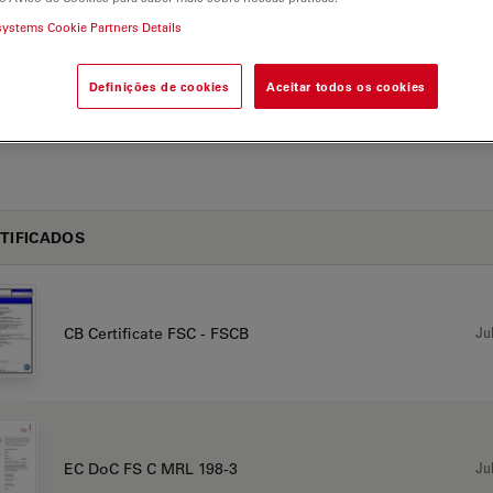
systems Cookie Partners Details
Leica FS C-FS M Brochure 210x280 en MC-0000810
Jul
Definições de cookies
Aceitar todos os cookies
2020.05.11
TIFICADOS
Jul
CB Certificate FSC - FSCB
Jul
EC DoC FS C MRL 198-3