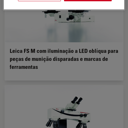
Leica FS M com iluminação a LED oblíqua para
peças de munição disparadas e marcas de
ferramentas