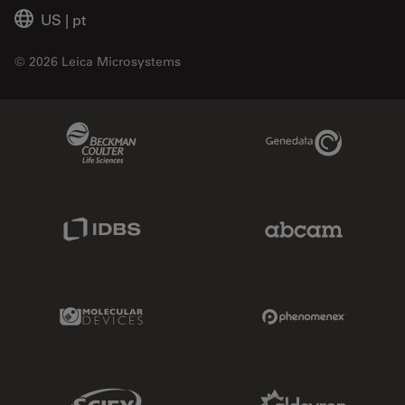
US
|
pt
© 2026 Leica Microsystems
Beckman Coulter Link
Genedata Link
IDBS Link
Abcam Limited
Molecular Devices Link
Phenomenex L
Sciex Link
Aldevron Link