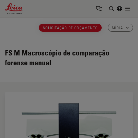
Leica Microsystems Logo
Togg
Insira o te
SOLICITAÇÃO DE ORÇAMENTO
MÍDIA
FS M
Macroscópio de comparação
forense manual