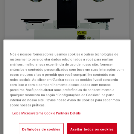
Nós e nossos fornecedores usamos cookies e outras tecnologias de
Instrumento de comparação manual Leica FS
rastreamento para coletar dados relacionados a você para realizar
análises, melhorar sua experiência de uso de nosso site, fornecer
M (vista traseira)
anúncios e conteúdo personalizados com base em suas interações com
esses e outros sites e permitir que você compartilhe conteúdo nas
redes sociais. Ao clicar em “Aceitar todos os cookies”, você concorda
com isso e com o compartilhamento desses dados com nossos
parceiros. Você pode alterar suas preferências de consentimento a
qualquer momento na seção “Configurações de Cookies” na parte
inferior do nosso site. Revise nosso Aviso de Cookies para saber mais
sobre nossas práticas.
Leica Microsystems Cookie Partners Details
Definições de cookies
Aceitar todos os cookies