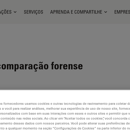
AÇÕES
SERVIÇOS
APRENDA E COMPARTILHE
EMPRE
comparação forense
s fornecedores usamos cookies e outras tecnologias de rastreamento para coletar 
 a você para realizar análises, melhorar sua experiência de uso de nosso site, fornec
rsonalizados com base em suas interações com esses e outros sites e permitir que 
 conteúdo nas redes sociais. Ao clicar em “Aceitar todos os cookies”, você concorda
hamento desses dados com nossos parceiros. Você pode alterar suas preferências de
to a qualquer momento na seção “Configurações de Cookies” na parte inferior do no