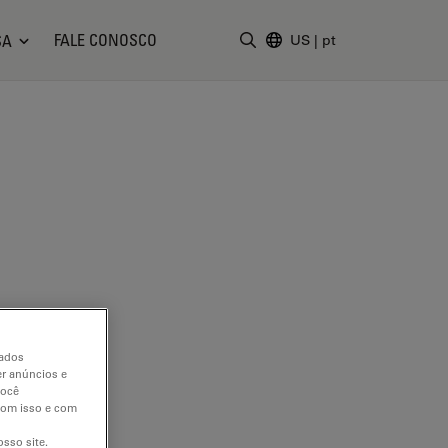
FALE CONOSCO
SA
US
|
pt
Insira o termo da pesquisa
dados
er anúncios e
você
 com isso e com
sso site.