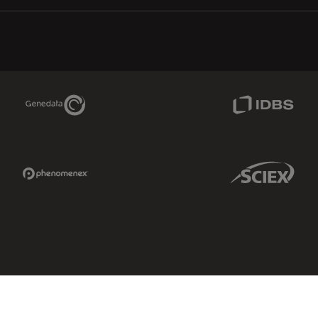
Genedata Link
IDBS Link
Phenomenex Link
Sciex Link