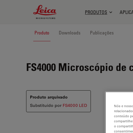
Leica Microsystems Logo
PRODUTOS
APLIC
Produto
Downloads
Publicações
FS4000
Microscópio de 
Produto arquivado
Substituído por
FS4000 LED
Nós e nosso
relacionados
conteúdo pe
compartilhe
o compartil
consentimen