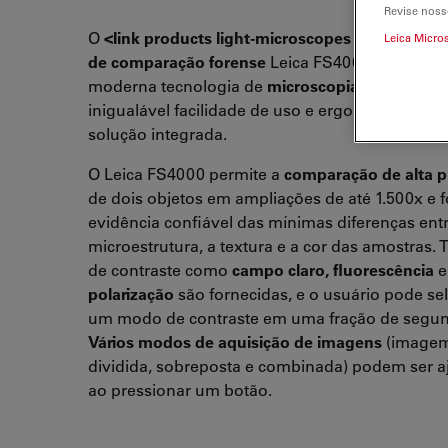
Revise noss
O
<link products light-microscopes forensic>mi
Leica Micro
de comparação forense
Leica FS4000 combina 
moderna tecnologia de
microscopia ótica
com
inigualável facilidade de uso e ergonomia em 
solução integrada.
O Leica FS4000 permite a
comparação de alta p
de dois objetos em ampliações de até 1.500x e 
evidência confiável das mínimas diferenças ent
microestrutura, a textura e a cor das amostras. 
de contraste como
campo claro, fluorescência
e
polarização
são fornecidas, e o usuário pode se
um modo de contraste em uma fração de segu
Vários modos de aquisição de imagens
(image
dividida, sobreposta e combinada) podem ser a
ao pressionar um botão.