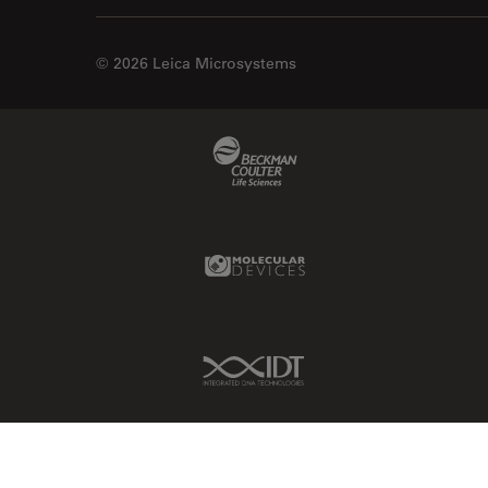
© 2026 Leica Microsystems
Beckman Coulter Link
Molecular Devices Link
IDT Link