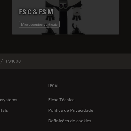
FS C & FS M
Microscópios verticais
FS4000
LEGAL
osystems
Ficha Técnica
tals
Política de Privacidade
Definições de cookies