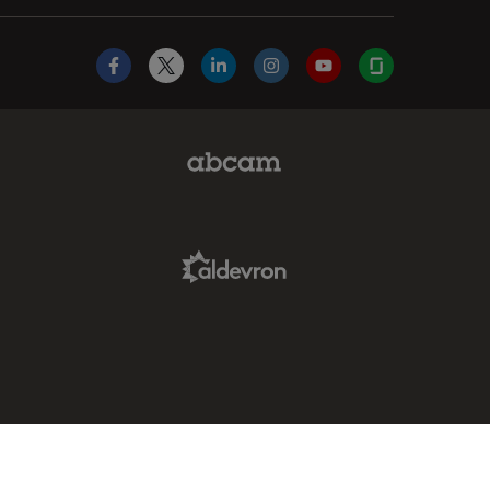
Facebook
X
LinkedIn
Instagram
YouTube
Glassdoor
Abcam Limited Link
Aldevron Link