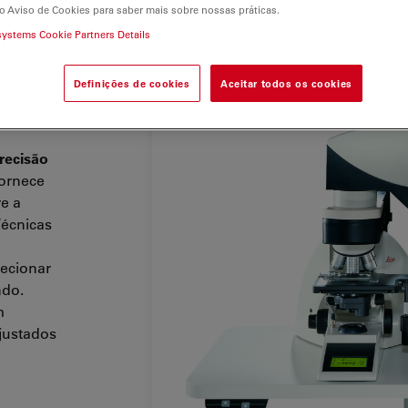
o Aviso de Cookies para saber mais sobre nossas práticas.
croscópio
systems Cookie Partners Details
a mais
Definições de cookies
Aceitar todos os cookies
uma
recisão
fornece
re a
Técnicas
lecionar
ndo.
m
justados