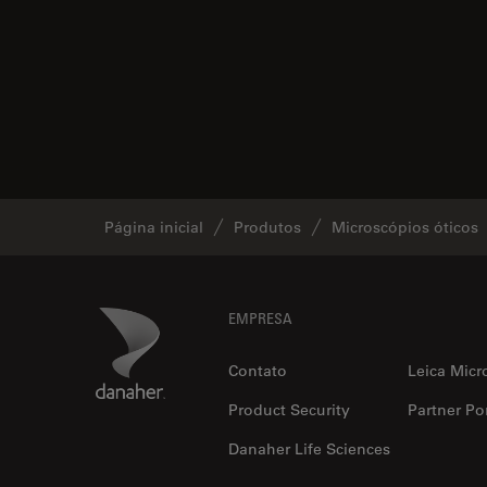
Página inicial
Produtos
Microscópios óticos
Footer
Danaher Logo
EMPRESA
Contato
Leica Micr
Product Security
Partner Por
Danaher Life Sciences