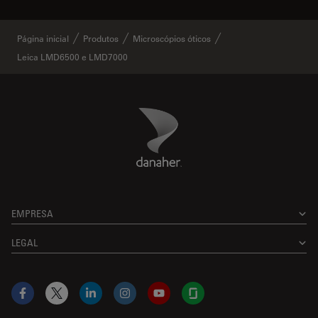
Página inicial
Produtos
Microscópios óticos
Leica LMD6500 e LMD7000
Danaher Logo
Footer
EMPRESA
LEGAL
Facebook
X
LinkedIn
Instagram
YouTube
Glassdoor