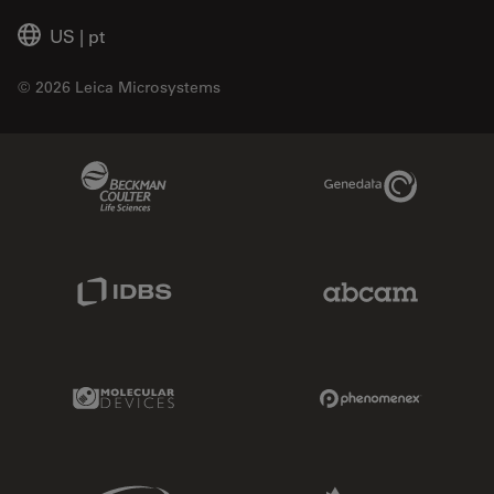
US
|
pt
© 2026 Leica Microsystems
Beckman Coulter Link
Genedata Link
IDBS Link
Abcam Limited
Molecular Devices Link
Phenomenex L
Sciex Link
Aldevron Link