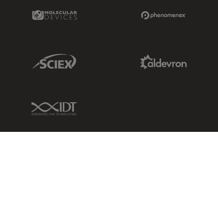
Molecular Devices Link
Phenomenex L
Sciex Link
Aldevron Link
IDT Link