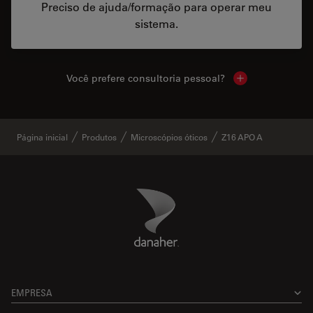
Preciso de ajuda/formação para operar meu
sistema.
Você prefere consultoria pessoal?
Show local cont
Página inicial
Produtos
Microscópios óticos
Z16 APO A
Danaher Logo
Footer
EMPRESA