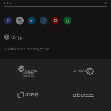
LEGAL
Facebook
X
LinkedIn
Instagram
YouTube
Glassdoor
US
|
pt
© 2026 Leica Microsystems
Beckman Coulter Link
Genedata Link
IDBS Link
Abcam Limited