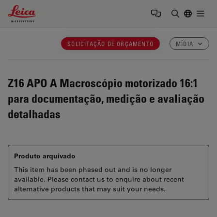
Leica Microsystems Logo
Togg
Insira o te
SOLICITAÇÃO DE ORÇAMENTO
MÍDIA
Z16 APO A
Macroscópio motorizado 16:1
para documentação, medição e avaliação
detalhadas
Produto arquivado
This item has been phased out and is no longer
available. Please contact us to enquire about recent
alternative products that may suit your needs.