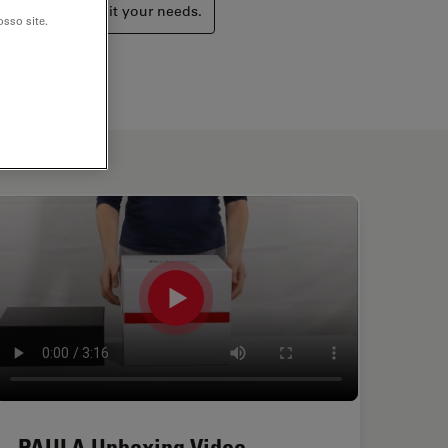
ucts that may suit your needs.
sso site.
PAULA Unboxing Video