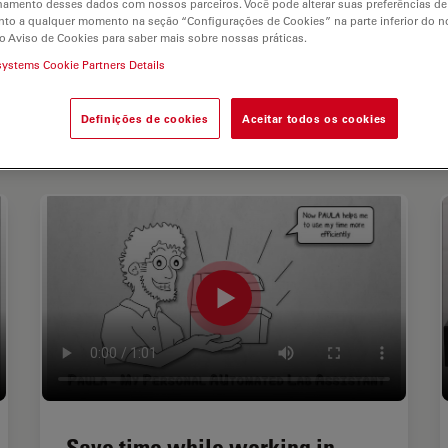
hamento desses dados com nossos parceiros. Você pode alterar suas preferências de
ilable. Please contact us to enquire about recent alternative prod
to a qualquer momento na seção “Configurações de Cookies” na parte inferior do no
o Aviso de Cookies para saber mais sobre nossas práticas.
systems Cookie Partners Details
Definições de cookies
Aceitar todos os cookies
Save time while working in