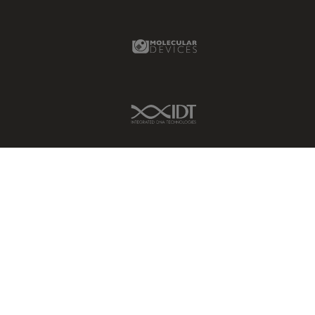
Molecular Devices Link
IDT Link