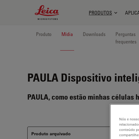
Leica Microsystems Logo
PRODUTOS
APLIC
Produto
Mídia
Downloads
Perguntas
frequentes
PAULA
Dispositivo intel
PAULA, como estão minhas células 
Nós e nosso
relacionados
conteúdo pe
Produto arquivado
compartilhe