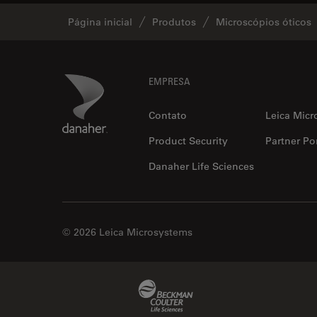
Página inicial
Produtos
Microscópios óticos
Footer
Danaher Logo
EMPRESA
Contato
Leica Micr
Product Security
Partner Por
Danaher Life Sciences
© 2026 Leica Microsystems
Beckman Coulter Link