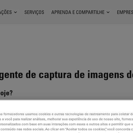
AÇÕES
SERVIÇOS
APRENDA E COMPARTILHE
EMPRE
igente de captura de imagens d
hoje?
s fornecedores usamos cookies e outras tecnologias de rastreamento para coletar 
 a você para realizar análises, melhorar sua experiência de uso de nosso site, fornec
rsonalizados com base em suas interações com esses e outros sites e permitir que 
 conteúdo nas redes sociais. Ao clicar em “Aceitar todos os cookies”, você concorda