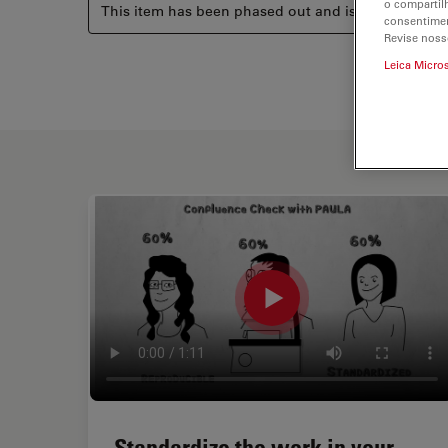
o compartil
This item has been phased out and is no longer ava
consentimen
Revise noss
Leica Micro
Standardize the work in your