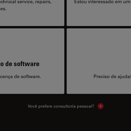
hnical service, repairs,
Estou interessado em um
es.
to de software
icença de software.
Preciso de ajuda
Você prefere consultoria pessoal?
Show local cont