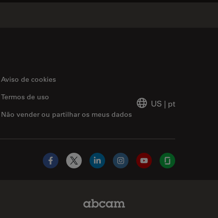
Aviso de cookies
Termos de uso
US
|
pt
Não vender ou partilhar os meus dados
Facebook
X
LinkedIn
Instagram
YouTube
Glassdoor
Abcam Limited Link