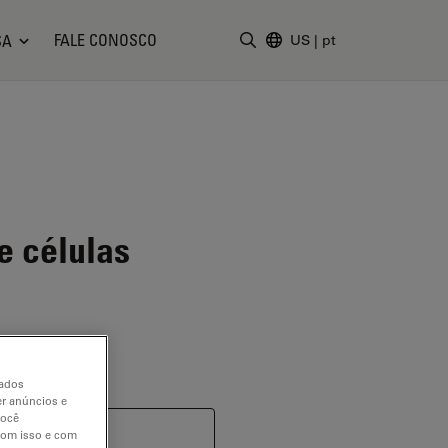
FALE CONOSCO
SA
US
|
pt
Insira o termo da pesquisa
e células
dados
er anúncios e
você
 com isso e com