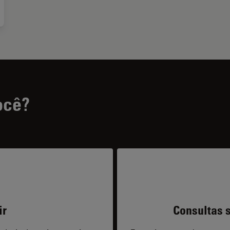
ocê?
ir
Consultas s