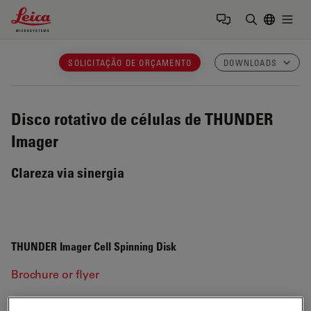
Leica Microsystems Logo
Togg
Insira o te
SOLICITAÇÃO DE ORÇAMENTO
DOWNLOADS
Disco rotativo de células de THUNDER
Imager
Clareza via sinergia
THUNDER Imager Cell Spinning Disk
Brochure or flyer