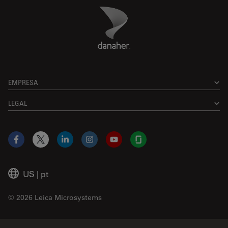
Danaher Logo
Footer
EMPRESA
LEGAL
Facebook
X
LinkedIn
Instagram
YouTube
Glassdoor
US
|
pt
© 2026 Leica Microsystems