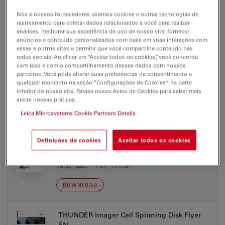
THUNDER Imager Cell Spinning Disk
Nós e nossos fornecedores usamos cookies e outras tecnologias de
rastreamento para coletar dados relacionados a você para realizar
análises, melhorar sua experiência de uso de nosso site, fornecer
anúncios e conteúdo personalizados com base em suas interações com
esses e outros sites e permitir que você compartilhe conteúdo nas
BROCHURE OR FLYER
redes sociais. Ao clicar em “Aceitar todos os cookies”, você concorda
com isso e com o compartilhamento desses dados com nossos
parceiros. Você pode alterar suas preferências de consentimento a
Adaptive Immersion SmartCORR Flyer EN
qualquer momento na seção “Configurações de Cookies” na parte
inferior do nosso site. Revise nosso Aviso de Cookies para saber mais
Jul 27, 2026
PDF, 1 MB
sobre nossas práticas.
DOWNLOAD
Leica Microsystems Cookie Partners Details
Definições de cookies
Aceitar todos os cookies
THUNDER Imager Cell Spinning Disk
Brochure EN
Jul 27, 2026
PDF, 18 MB
DOWNLOAD
THUNDER Imager Cell Spinning Disk Flyer