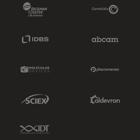
Beckman Coulter Link
Genedata Link
IDBS Link
Abcam Limited
Molecular Devices Link
Phenomenex L
Sciex Link
Aldevron Link
IDT Link