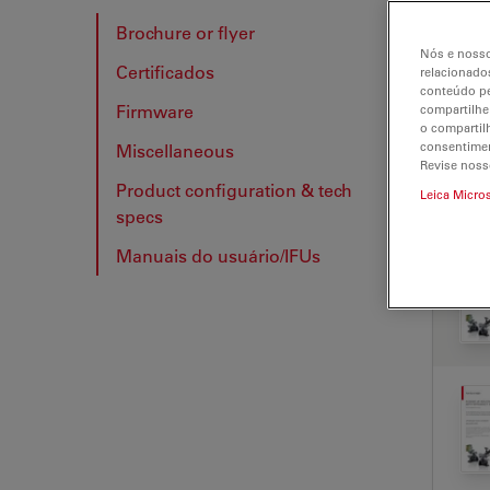
Brochure or flyer
Nós e nosso
Certificados
relacionados
BRO
conteúdo pe
Firmware
compartilhe
o compartil
consentimen
Miscellaneous
Revise noss
Product configuration & tech
Leica Micro
specs
Manuais do usuário/IFUs