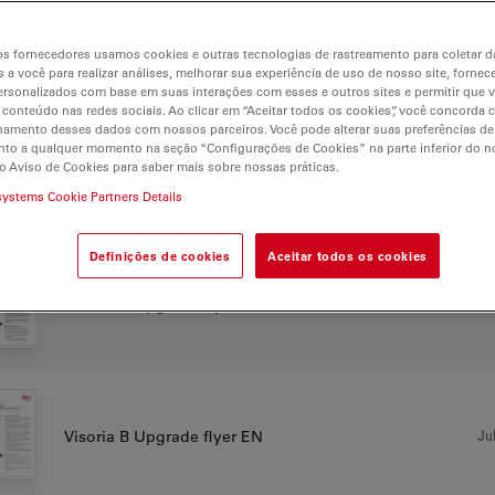
s fornecedores usamos cookies e outras tecnologias de rastreamento para coletar 
 a você para realizar análises, melhorar sua experiência de uso de nosso site, fornec
CHURE OR FLYER
rsonalizados com base em suas interações com esses e outros sites e permitir que 
 conteúdo nas redes sociais. Ao clicar em “Aceitar todos os cookies”, você concorda
hamento desses dados com nossos parceiros. Você pode alterar suas preferências de
to a qualquer momento na seção “Configurações de Cookies” na parte inferior do no
o Aviso de Cookies para saber mais sobre nossas práticas.
Jul
Visoria B Upgrade flyer CN
systems Cookie Partners Details
Definições de cookies
Aceitar todos os cookies
Jul
Visoria B Upgrade flyer DE
Jul
Visoria B Upgrade flyer EN