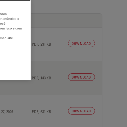
dados
er anúncios e
você
 com isso e com
sso site.
DOWNLOAD
 27, 2026
PDF, 231 KB
DOWNLOAD
 27, 2026
PDF, 143 KB
DOWNLOAD
 27, 2026
PDF, 631 KB