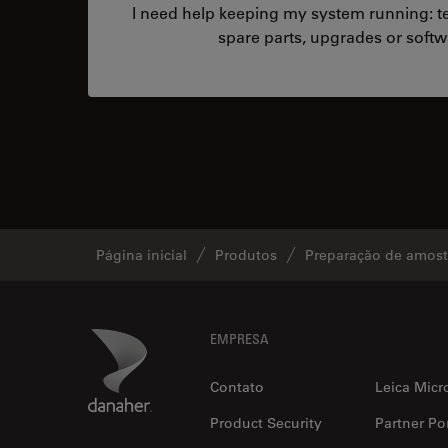
I need help keeping my system running: tec
spare parts, upgrades or softw
Página inicial
Produtos
Preparação de amostr
Footer
Danaher Logo
EMPRESA
Contato
Leica Micr
Product Security
Partner Por