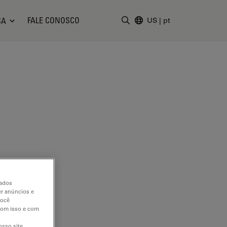
FALE CONOSCO
SA
US
|
pt
Insira o termo da pesquisa
dados
er anúncios e
você
 com isso e com
sso site.