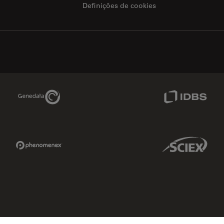
Definições de cookies
Genedata Link
IDBS Link
Phenomenex Link
Sciex Link