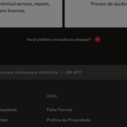
hnical service, repairs,
Preciso de ajuda
are licenses.
Você prefere consultoria pessoal?
Show local cont
a para microscopia eletrônica
EM GP2
LEGAL
osystems
Ficha Técnica
tals
Política de Privacidade