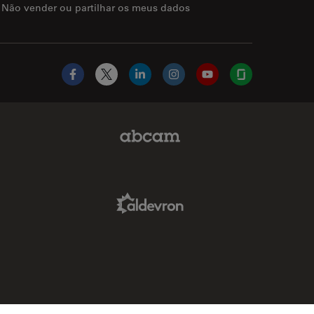
Não vender ou partilhar os meus dados
Facebook
X
LinkedIn
Instagram
YouTube
Glassdoor
Abcam Limited Link
Aldevron Link