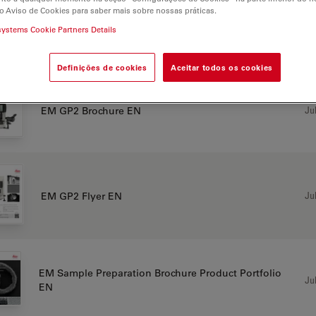
o Aviso de Cookies para saber mais sobre nossas práticas.
systems Cookie Partners Details
CHURE OR FLYER
Definições de cookies
Aceitar todos os cookies
Jul
EM GP2 Brochure EN
Jul
EM GP2 Flyer EN
EM Sample Preparation Brochure Product Portfolio
Jul
EN