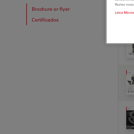
Revise noss
Brochure or flyer
Leica Micro
Certificados
BRO