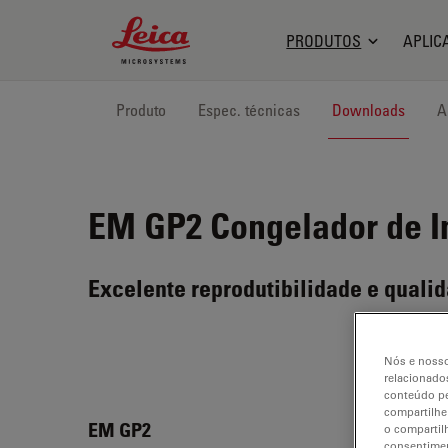
Leica Microsystems Logo
PRODUTOS
APLIC
Produto
Espec. técnicas
Downloads
A
EM GP2
Congelador de I
Excelente reprodutibilidade e quali
Nós e nosso
relacionados
conteúdo pe
compartilhe
EM G
EM GP2
o compartil
consentimen