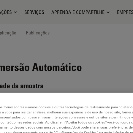
AÇÕES
SERVIÇOS
APRENDA E COMPARTILHE
EMPRE
plicação
Publicações
mersão Automático
dade da amostra
s fornecedores usamos cookies e outras tecnologias de rastreamento para coletar 
 a você para realizar análises, melhorar sua experiência de uso de nosso site, fornec
rsonalizados com base em suas interações com esses e outros sites e permitir que 
 conteúdo nas redes sociais. Ao clicar em “Aceitar todos os cookies”, você concorda
P2
hamento desses dados com nossos parceiros. Você pode alterar suas preferências de
to a qualquer momento na seção “Configurações de Cookies” na parte inferior do no