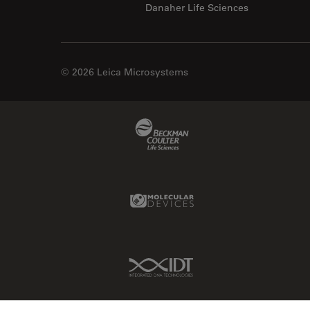
Danaher Life Sciences
© 2026 Leica Microsystems
Beckman Coulter Link
Molecular Devices Link
IDT Link