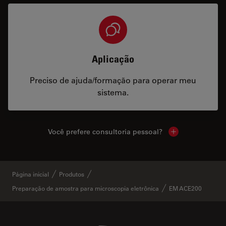
Aplicação
Preciso de ajuda/formação para operar meu
sistema.
Você prefere consultoria pessoal?
Show local cont
Página inicial
Produtos
Preparação de amostra para microscopia eletrônica
EM ACE200