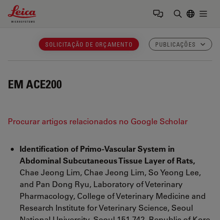
Leica Microsystems Logo
Togg
Insira o te
SOLICITAÇÃO DE ORÇAMENTO
PUBLICAÇÕES
EM ACE200
Procurar artigos relacionados no Google Scholar
Identification of Primo-Vascular System in
Abdominal Subcutaneous Tissue Layer of Rats,
Chae Jeong Lim, Chae Jeong Lim, So Yeong Lee,
and Pan Dong Ryu, Laboratory of Veterinary
Pharmacology, College of Veterinary Medicine and
Research Institute for Veterinary Science, Seoul
National University, Seoul 151-742, Republic of Kore,