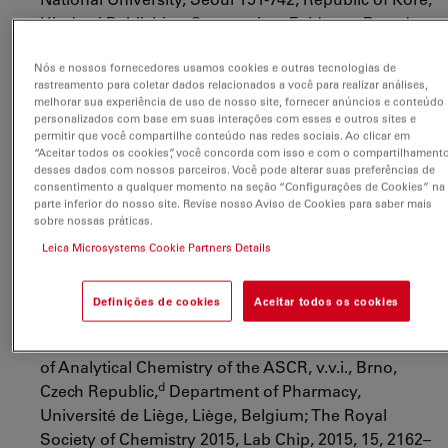
Hindawi Publishing Corporation, Evidence-Based
Complementary and Alternative Medicine, Article ID
Nós e nossos fornecedores usamos cookies e outras tecnologias de
751937
;
rastreamento para coletar dados relacionados a você para realizar análises,
http://www.hindawi.com/journals/ecam/aa/751937/
melhorar sua experiência de uso de nosso site, fornecer anúncios e conteúdo
personalizados com base em suas interações com esses e outros sites e
Rapid and simple preparation of thiol–ene
permitir que você compartilhe conteúdo nas redes sociais. Ao clicar em
emulsion-templated monoliths and their
“Aceitar todos os cookies”, você concorda com isso e com o compartilhament
desses dados com nossos parceiros. Você pode alterar suas preferências de
application as enzymatic microreactors,
Josiane P.
consentimento a qualquer momento na seção “Configurações de Cookies” na
a
a
bc
Lafleur,*
Silja Senkbeil,
Jakub Novotny,
,
parte inferior do nosso site. Revise nosso Aviso de Cookies para saber mais
d
a
Gwenaël Nys,
, Nanna Bøgelund,
, Kasper D.
sobre nossas práticas.
a
Rand,
, Frantisek Foretc and Jörg P. Kuttera;
Leica Microsystems Cookie Partners Details
a
Department of Pharmacy, University of
b
Copenhagen, Copenhagen, Denmark,
Department
Definições de cookies
Aceitar todos os cookies
of Biological and Biochemical Sciences, University
c
of Pardubice, Pardubice, Czech Republic,
Institute
of Analytical Chemistry of the ASCR, v.v.i., Brno,
d
Czech Republic,
Department of Pharmacy,
Université de Liège, Liège, Belgium; The Royal
Society of Chemistry 2015, Lab Chip, 2015, 15, 2162–