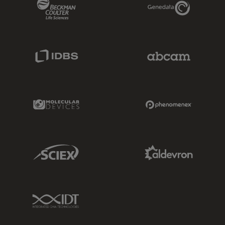
Beckman Coulter Link
Genedata Link
IDBS Link
Abcam Limited
Molecular Devices Link
Phenomenex L
Sciex Link
Aldevron Link
IDT Link