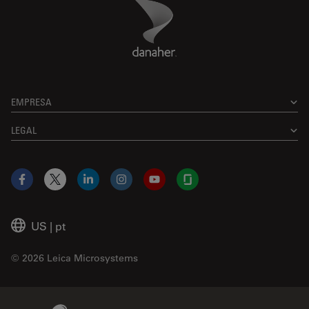
Danaher Logo
Footer
EMPRESA
LEGAL
Facebook
X
LinkedIn
Instagram
YouTube
Glassdoor
US
|
pt
© 2026 Leica Microsystems