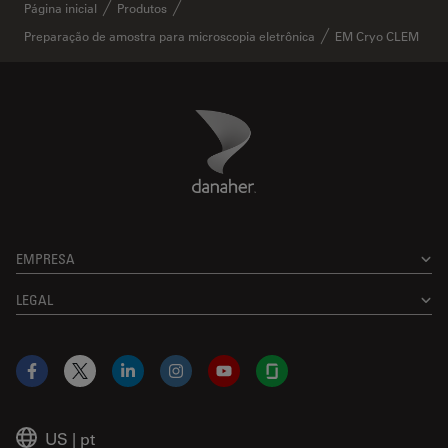
Página inicial
Produtos
Preparação de amostra para microscopia eletrônica
EM Cryo CLEM
Danaher Logo
Footer
EMPRESA
LEGAL
Facebook
X
LinkedIn
Instagram
YouTube
Glassdoor
US
|
pt