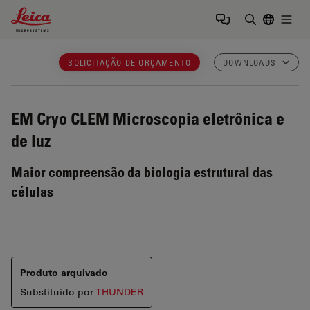
Leica Microsystems Logo
Togg
Insira o te
SOLICITAÇÃO DE ORÇAMENTO
DOWNLOADS
EM Cryo CLEM
Microscopia eletrônica e
de luz
Maior compreensão da biologia estrutural das
células
Produto arquivado
Substituído por
THUNDER