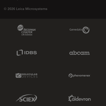
© 2026 Leica Microsystems
Beckman Coulter Link
Genedata Link
IDBS Link
Abcam Limited
Molecular Devices Link
Phenomenex L
Sciex Link
Aldevron Link