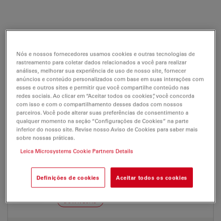
EM Cryo CLEM
Nós e nossos fornecedores usamos cookies e outras tecnologias de
Certificados
Software manuals
rastreamento para coletar dados relacionados a você para realizar
análises, melhorar sua experiência de uso de nosso site, fornecer
anúncios e conteúdo personalizados com base em suas interações com
esses e outros sites e permitir que você compartilhe conteúdo nas
EM Cryo CLEM
redes sociais. Ao clicar em “Aceitar todos os cookies”, você concorda
com isso e com o compartilhamento desses dados com nossos
parceiros. Você pode alterar suas preferências de consentimento a
qualquer momento na seção “Configurações de Cookies” na parte
inferior do nosso site. Revise nosso Aviso de Cookies para saber mais
CERTIFICADOS
sobre nossas práticas.
Leica Microsystems Cookie Partners Details
EC DoC EM Cryo Clem Tran.Shuttle RUO
236-2
Definições de cookies
Aceitar todos os cookies
Jul 27, 2026
PDF, 51 KB
DOWNLOAD