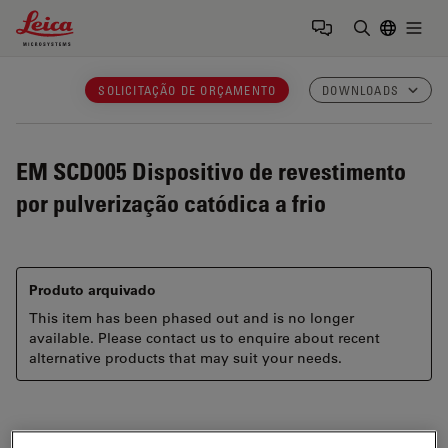
Leica Microsystems Logo
Togg
Insira o te
SOLICITAÇÃO DE ORÇAMENTO
DOWNLOADS
EM SCD005
Dispositivo de revestimento
por pulverização catódica a frio
Produto arquivado
This item has been phased out and is no longer
available. Please contact us to enquire about recent
alternative products that may suit your needs.