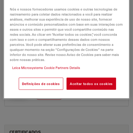
EM SCD005
Nós e nossos fornecedores usamos cookies e outras tecnologias de
Brochure or flyer
Certificados
rastreamento para coletar dados relacionados a você para realizar
análises, melhorar sua experiência de uso de nosso site, fornecer
anúncios e conteúdo personalizados com base em suas interações com
esses e outros sites e permitir que você compartilhe conteúdo nas
EM SCD005
redes sociais. Ao clicar em “Aceitar todos os cookies”, você concorda
com isso e com o compartilhamento desses dados com nossos
parceiros. Você pode alterar suas preferências de consentimento a
qualquer momento na seção “Configurações de Cookies” na parte
inferior do nosso site. Revise nosso Aviso de Cookies para saber mais
sobre nossas práticas.
BROCHURE OR FLYER
Leica Microsystems Cookie Partners Details
EM SCD005 en Brochure
Definições de cookies
Aceitar todos os cookies
Jul 27, 2026
PDF, 452 KB
DOWNLOAD
CERTIFICADOS