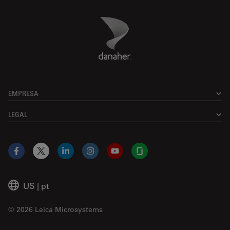
Danaher Logo
Footer
EMPRESA
LEGAL
Facebook
X
LinkedIn
Instagram
YouTube
Glassdoor
US
|
pt
© 2026 Leica Microsystems