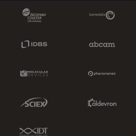
Beckman Coulter Link
Genedata Link
IDBS Link
Abcam Limited
Molecular Devices Link
Phenomenex L
Sciex Link
Aldevron Link
IDT Link