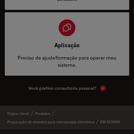
Aplicação
Preciso de ajuda/formação para operar meu
sistema.
Você prefere consultoria pessoal?
Show local cont
Página inicial
Produtos
Preparação de amostra para microscopia eletrônica
EM SCD005