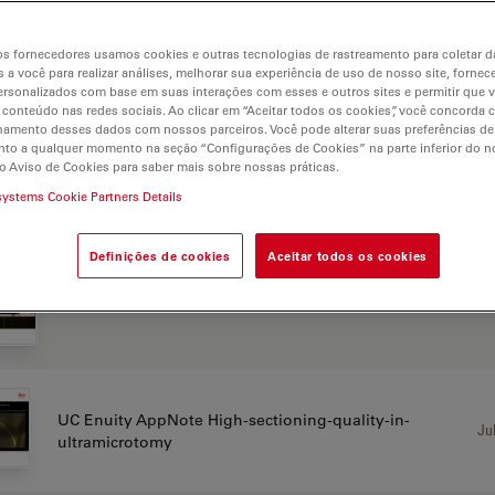
s fornecedores usamos cookies e outras tecnologias de rastreamento para coletar 
 a você para realizar análises, melhorar sua experiência de uso de nosso site, fornec
AS DE APLICAÇÃO
rsonalizados com base em suas interações com esses e outros sites e permitir que 
 conteúdo nas redes sociais. Ao clicar em “Aceitar todos os cookies”, você concorda
hamento desses dados com nossos parceiros. Você pode alterar suas preferências de
to a qualquer momento na seção “Configurações de Cookies” na parte inferior do no
o Aviso de Cookies para saber mais sobre nossas práticas.
Jul
UC Enuity AppNote-Fluotrimming EN
systems Cookie Partners Details
Definições de cookies
Aceitar todos os cookies
Jul
UC Enuity AppNote Autoalignment
UC Enuity AppNote High-sectioning-quality-in-
Jul
ultramicrotomy