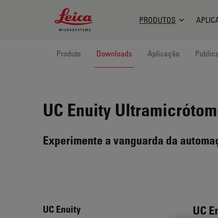
Leica Microsystems Logo
PRODUTOS
APLIC
Produto
Downloads
Aplicação
Public
UC Enuity
Ultramicrótom
Experimente a vanguarda da automa
UC E
UC Enuity