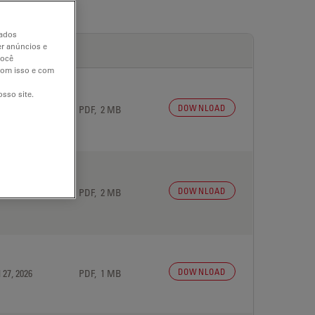
dados
er anúncios e
você
 com isso e com
sso site.
DOWNLOAD
 27, 2026
PDF, 2 MB
DOWNLOAD
 27, 2026
PDF, 2 MB
DOWNLOAD
 27, 2026
PDF, 1 MB