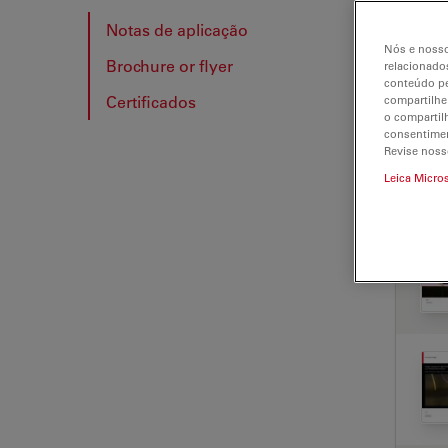
Notas de aplicação
Nós e nosso
Brochure or flyer
relacionados
NOT
conteúdo pe
Certificados
compartilhe
o compartil
consentimen
Revise noss
Leica Micro