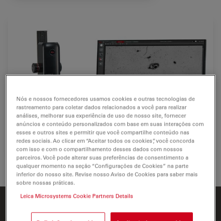
Nós e nossos fornecedores usamos cookies e outras tecnologias de
rastreamento para coletar dados relacionados a você para realizar
análises, melhorar sua experiência de uso de nosso site, fornecer
anúncios e conteúdo personalizados com base em suas interações com
esses e outros sites e permitir que você compartilhe conteúdo nas
redes sociais. Ao clicar em “Aceitar todos os cookies”, você concorda
com isso e com o compartilhamento desses dados com nossos
parceiros. Você pode alterar suas preferências de consentimento a
Sistema de análise de limpeza Emspira
qualquer momento na seção “Configurações de Cookies” na parte
inferior do nosso site. Revise nosso Aviso de Cookies para saber mais
sobre nossas práticas.
Leica Microsystems Cookie Partners Details