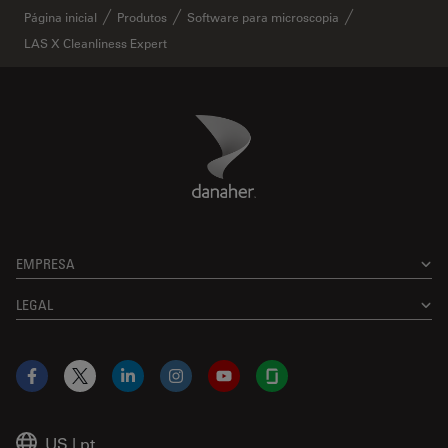
Página inicial
Produtos
Software para microscopia
LAS X Cleanliness Expert
Danaher Logo
Footer
EMPRESA
LEGAL
Facebook
X
LinkedIn
Instagram
YouTube
Glassdoor
US
|
pt