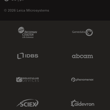
© 2026 Leica Microsystems
Beckman Coulter Link
Genedata Link
IDBS Link
Abcam Limited
Molecular Devices Link
Phenomenex L
Sciex Link
Aldevron Link