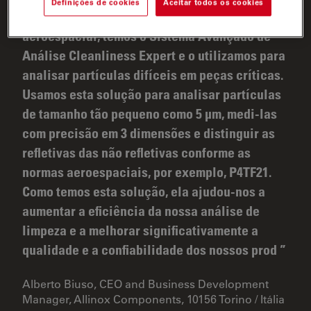
Definições de cookies
Aceitar todos os cookies
Na Allinox, uma empresa do sector
aeroespacial, temos o Sistema Avançado de
Análise Cleanliness Expert e o utilizamos para
analisar partículas difíceis em peças críticas.
Usamos esta solução para analisar partículas
de tamanho tão pequeno como 5 µm, medi-las
com precisão em 3 dimensões e distinguir as
refletivas das não refletivas conforme as
normas aeroespaciais, por exemplo, P4TF21.
Como temos esta solução, ela ajudou-nos a
aumentar a eficiência da nossa análise de
limpeza e a melhorar significativamente a
qualidade e a confiabilidade dos nossos prod
Alberto Biuso, CEO and Business Development
Manager, Allinox Components, 10156 Torino / Itália