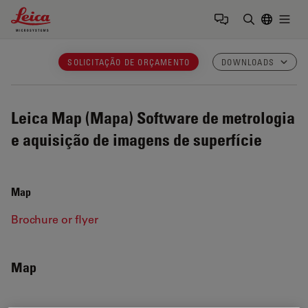
Leica Microsystems Logo
Togg
Insira o te
SOLICITAÇÃO DE ORÇAMENTO
DOWNLOADS
Leica Map (Mapa)
Software de metrologia
e aquisição de imagens de superfície
Map
Brochure or flyer
Map