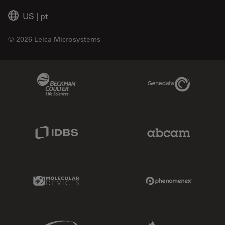
US
|
pt
© 2026 Leica Microsystems
Beckman Coulter Link
Genedata Link
IDBS Link
Abcam Limited
Molecular Devices Link
Phenomenex L
Sciex Link
Aldevron Link