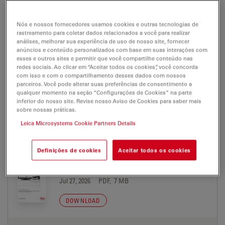
BROCHURE OR FLYER
Nós e nossos fornecedores usamos cookies e outras tecnologias de
rastreamento para coletar dados relacionados a você para realizar
Leica Map-Start Brochure DE
análises, melhorar sua experiência de uso de nosso site, fornecer
anúncios e conteúdo personalizados com base em suas interações com
Jul 27, 2026
PDF, 6 MB
esses e outros sites e permitir que você compartilhe conteúdo nas
redes sociais. Ao clicar em “Aceitar todos os cookies”, você concorda
DOWNLOAD
com isso e com o compartilhamento desses dados com nossos
parceiros. Você pode alterar suas preferências de consentimento a
qualquer momento na seção “Configurações de Cookies” na parte
inferior do nosso site. Revise nosso Aviso de Cookies para saber mais
Leica Map-Start Brochure EN
sobre nossas práticas.
Jul 27, 2026
PDF, 6 MB
Leica Microsystems Cookie Partners Details
DOWNLOAD
Definições de cookies
Aceitar todos os cookies
Leica Map-Start Brochure ES
Jul 27, 2026
PDF, 7 MB
DOWNLOAD