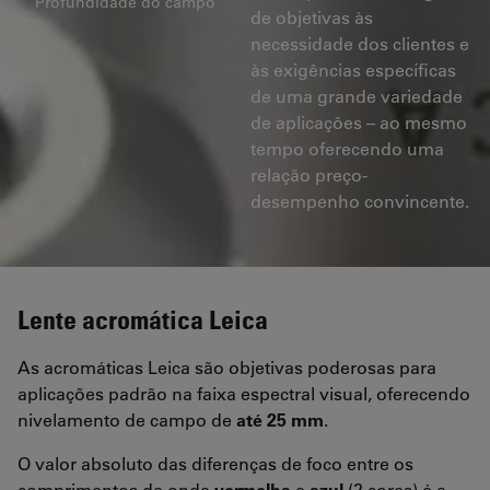
Profundidade do campo
de objetivas às
necessidade dos clientes e
às exigências específicas
de uma grande variedade
de aplicações – ao mesmo
tempo oferecendo uma
relação preço-
desempenho convincente.
Lente acromática Leica
As acromáticas Leica são objetivas poderosas para
aplicações padrão na faixa espectral visual, oferecendo
nivelamento de campo de
até 25 mm
.
O valor absoluto das diferenças de foco entre os
comprimentos de onda
vermelha
e
azul
(2 cores) é a