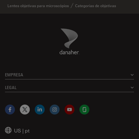
Lentes objetivas para microscópios
Categorias de objetivas
Danaher Logo
Footer
EMPRESA
LEGAL
Facebook
X
LinkedIn
Instagram
YouTube
Glassdoor
US
|
pt