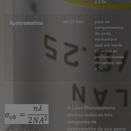
≤ 2,5x
até 25 mm
para os
Apocromática
comprimentos
de onda
vermelha e
azul até verde
(3 cores) as
profundidades
de campo são
≤ 1x
A Leica Microsystems
alinhou todas as três
categorias de
desempenho de sua gama