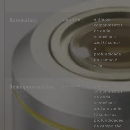
até 23 mm
entre os
Acromática
comprimentos
de onda
vermelha e
azul (2 cores)
a
profundidade
do campo é
≤ 2x
até 25 mm
para os
Semiapocromática
comprimentos
de onda
vermelha e
azul até verde
(3 cores) as
profundidades
de campo são