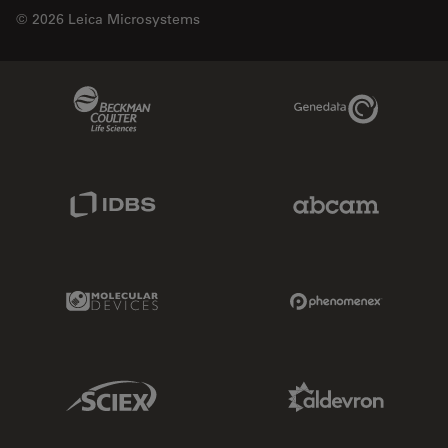
© 2026 Leica Microsystems
Beckman Coulter Link
Genedata Link
IDBS Link
Abcam Limited
Molecular Devices Link
Phenomenex L
Sciex Link
Aldevron Link