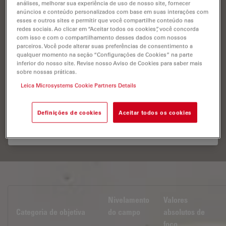
análises, melhorar sua experiência de uso de nosso site, fornecer
anúncios e conteúdo personalizados com base em suas interações com
esses e outros sites e permitir que você compartilhe conteúdo nas
redes sociais. Ao clicar em “Aceitar todos os cookies”, você concorda
com isso e com o compartilhamento desses dados com nossos
parceiros. Você pode alterar suas preferências de consentimento a
qualquer momento na seção “Configurações de Cookies” na parte
As apocromáticas Leica são objetivas para aplicações
inferior do nosso site. Revise nosso Aviso de Cookies para saber mais
sobre nossas práticas.
com as mais elevadas especificações na faixa visual e
além dela, oferecendo nivelamento de campo de até 25
Leica Microsystems Cookie Partners Details
mm. Os valores absolutos das diferenças de foco para
comprimentos de onda vermelha e azulaté verde (3
cores) são as profundidades de campo ≤ 1,0 x da
Definições de cookies
Aceitar todos os cookies
objetiva.
Nivelamento
Valores
Categoria de objetiva
do campo
absolutos de
foco