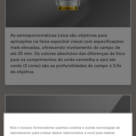
As semiapocromáticas Leica são objetivas para
aplicações na faixa espectral visual com especificações
mais elevadas, oferecendo nivelamento de campo de
até 25 mm. Os valores absolutos das diferenças de foco
para os comprimentos de onda vermelha e azul ate
verde (3 cores) são as profundidades de campo ≤ 2,5x
da objetiva.
Nós e nossos fornecedores usamos cookies e outras tecnologias de
rastreamento para coletar dados relacionados a você para realizar