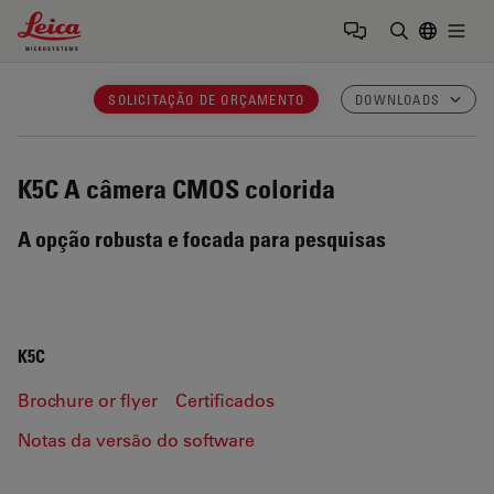
Leica Microsystems Logo
Togg
Insira o te
SOLICITAÇÃO DE ORÇAMENTO
DOWNLOADS
K5C
A câmera CMOS colorida
A opção robusta e focada para pesquisas
K5C
Brochure or flyer
Certificados
Notas da versão do software