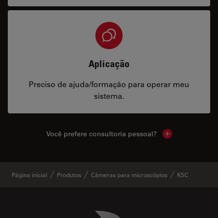
Aplicação
Preciso de ajuda/formação para operar meu
sistema.
Você prefere consultoria pessoal?
Show local cont
Página inicial
Produtos
Câmeras para microscópios
K5C
Danaher Logo