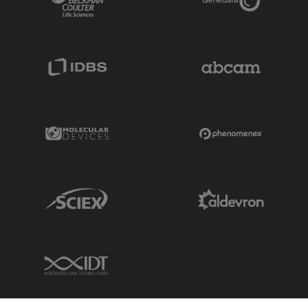
IDBS Link
Abcam Limited
Molecular Devices Link
Phenomenex L
Sciex Link
Aldevron Link
IDT Link