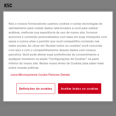
K5C
Nós e nossos fornecedores usamos cookies e outras tecnologias de
BROCHURE OR FLYER
rastreamento para coletar dados relacionados a você para realizar
análises, melhorar sua experiência de uso de nosso site, fornecer
anúncios e conteúdo personalizados com base em suas interações com
K5C Flyer CN
esses e outros sites e permitir que você compartilhe conteúdo nas
redes sociais. Ao clicar em “Aceitar todos os cookies”, você concorda
Jul 27, 2026
PDF, 2 MB
com isso e com o compartilhamento desses dados com nossos
parceiros. Você pode alterar suas preferências de consentimento a
DOWNLOAD
qualquer momento na seção “Configurações de Cookies” na parte
inferior do nosso site. Revise nosso Aviso de Cookies para saber mais
sobre nossas práticas.
K5C Flyer EN
Leica Microsystems Cookie Partners Details
Jul 27, 2026
PDF, 174 KB
Definições de cookies
Aceitar todos os cookies
DOWNLOAD