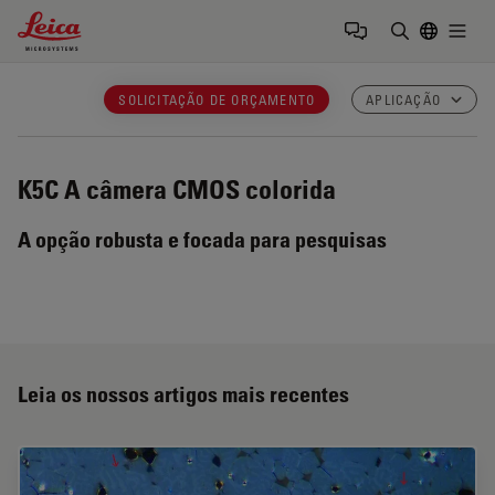
Leica Microsystems Logo
Togg
Insira o te
SOLICITAÇÃO DE ORÇAMENTO
APLICAÇÃO
K5C
A câmera CMOS colorida
A opção robusta e focada para pesquisas
Leia os nossos artigos mais recentes