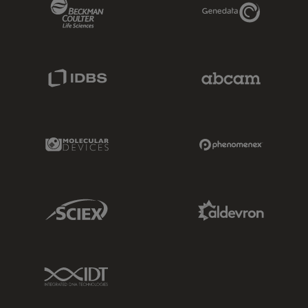
Beckman Coulter Link
Genedata Link
IDBS Link
Abcam Limited
Molecular Devices Link
Phenomenex L
Sciex Link
Aldevron Link
IDT Link