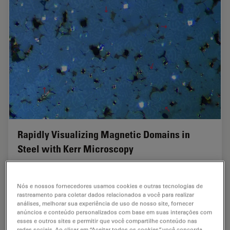
Rapidly Visualizing Magnetic Domains in
Steel with Kerr Microscopy
The rotation of polarized light after interaction with
magnetic domains in a material, known as the Kerr
Nós e nossos fornecedores usamos cookies e outras tecnologias de
effect, enables the investigation of magnetized samples
rastreamento para coletar dados relacionados a você para realizar
with Kerr microscopy. It allows rapid…
análises, melhorar sua experiência de uso de nosso site, fornecer
anúncios e conteúdo personalizados com base em suas interações com
esses e outros sites e permitir que você compartilhe conteúdo nas
Feb 26, 2026
Case Study
Metalografia
Rapidly
redes sociais. Ao clicar em “Aceitar todos os cookies”, você concorda