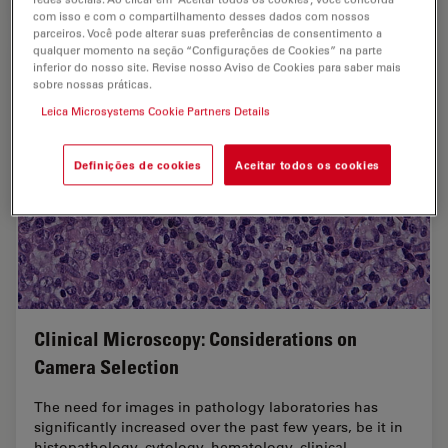
com isso e com o compartilhamento desses dados com nossos
parceiros. Você pode alterar suas preferências de consentimento a
qualquer momento na seção “Configurações de Cookies” na parte
inferior do nosso site. Revise nosso Aviso de Cookies para saber mais
sobre nossas práticas.
Leica Microsystems Cookie Partners Details
Definições de cookies
Aceitar todos os cookies
Clinical Microscopy: Considerations on
Camera Selection
The need for images in pathology laboratories has
significantly increased over the past few years, be it in
histopathology, cytology, hematology, clinical