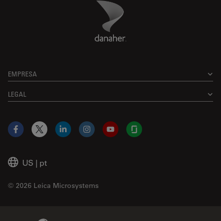
Danaher Logo
Footer
EMPRESA
LEGAL
Facebook
X
LinkedIn
Instagram
YouTube
Glassdoor
US
|
pt
© 2026 Leica Microsystems