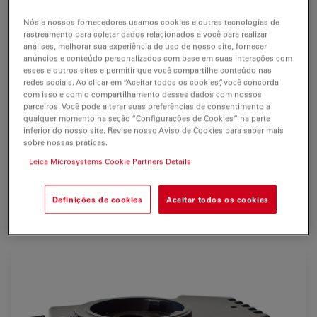
A câmera Leica IC80 HD é uma
câmera digital para
microscópio
que se encaixa facilmente entre o tubo
Nós e nossos fornecedores usamos cookies e outras tecnologias de
visualizador e o corpo de estereomicroscópios com
rastreamento para coletar dados relacionados a você para realizar
análises, melhorar sua experiência de uso de nosso site, fornecer
encaixe tipo rabo de andorinha. A câmera oferece
anúncios e conteúdo personalizados com base em suas interações com
vídeo ao vivo em tempo real
em uma tela
pronta
para
esses e outros sites e permitir que você compartilhe conteúdo nas
redes sociais. Ao clicar em “Aceitar todos os cookies”, você concorda
HD
ou
HD
total
ou na tela de um PC.
com isso e com o compartilhamento desses dados com nossos
parceiros. Você pode alterar suas preferências de consentimento a
A câmera captura imagens coloridas de
3 megapixels
qualquer momento na seção “Configurações de Cookies” na parte
diretamente em um
cartão SD
ou para um PC
inferior do nosso site. Revise nosso Aviso de Cookies para saber mais
sobre nossas práticas.
conectado. A câmera vem com o intuitivo
software LAS
Leica Microsystems Cookie Partners Details
EZ
que inclui medições básicas, anotações e
arquivamento. Todos os dados da imagem e de
calibragem podem ser armazenados junto com a
Definições de cookies
Aceitar todos os cookies
imagem para referência posterior.