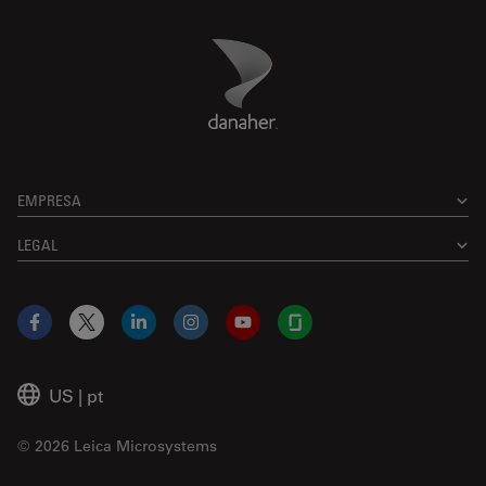
Danaher Logo
Footer
EMPRESA
LEGAL
Facebook
X
LinkedIn
Instagram
YouTube
Glassdoor
US
|
pt
© 2026 Leica Microsystems