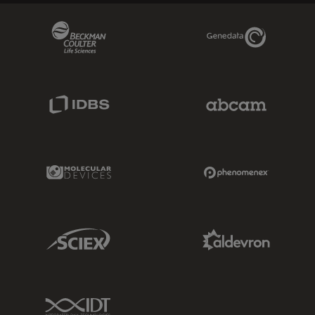
Beckman Coulter Link
Genedata Link
IDBS Link
Abcam Limited
Molecular Devices Link
Phenomenex L
Sciex Link
Aldevron Link
IDT Link