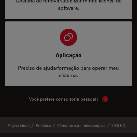
Gostaria de renovar/atualizar minha licença de
software.
Aplicação
Preciso de ajuda/formação para operar meu
sistema.
Você prefere consultoria pessoal?
Show local cont
✕
Página inicial
Produtos
Câmeras para microscópios
IC80 HD