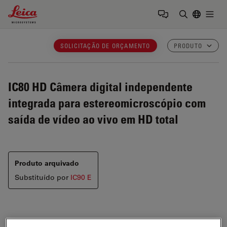
Leica Microsystems Logo
Togg
Insira o te
SOLICITAÇÃO DE ORÇAMENTO
PRODUTO
IC80 HD
Câmera digital independente
integrada para estereomicroscópio com
saída de vídeo ao vivo em HD total
Produto arquivado
Substituído por
IC90 E