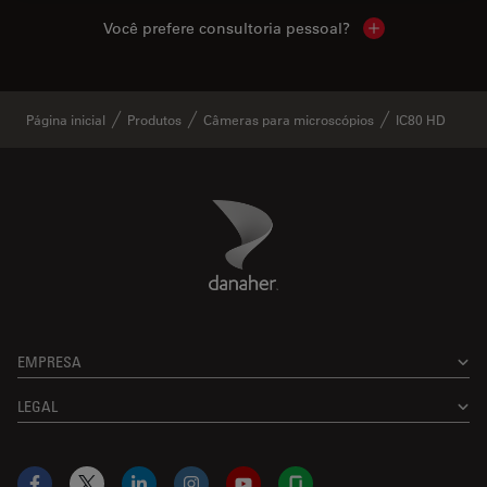
Você prefere consultoria pessoal?
Show local cont
Página inicial
Produtos
Câmeras para microscópios
IC80 HD
Danaher Logo
Footer
EMPRESA
LEGAL