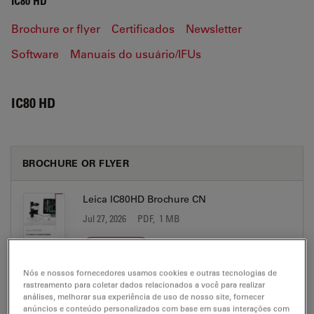
IC80 HD
Brochure or flyer
Certificados
Newsletter
Software
Manuais do usuário/IFUs
IC80 HD
BROCHURE OR FLYER
Leica IC80HD Brochure CN
Jul 27, 2026
PDF, 1 MB
DOWNLOAD
Nós e nossos fornecedores usamos cookies e outras tecnologias de
rastreamento para coletar dados relacionados a você para realizar
Leica IC80HD Brochure DE
análises, melhorar sua experiência de uso de nosso site, fornecer
Jul 27, 2026
PDF, 1 MB
anúncios e conteúdo personalizados com base em suas interações com