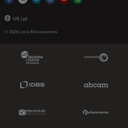
Facebook
X
LinkedIn
Instagram
YouTube
Glassdoor
US
|
pt
© 2026 Leica Microsystems
Beckman Coulter Link
Genedata Link
IDBS Link
Abcam Limited
Molecular Devices Link
Phenomenex L