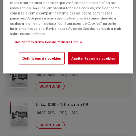
esses e outros sites e permitir que você compartilhe conteúdo nas
redes sociais. Ao clicar em “Aceitar todos os cookies”, você concorda
DOWNLOAD
com isso e com o compartilhamento desses dados com nossos
parceiros. Você pode alterar suas preferências de consentimento a
qualquer momento na seção “Configurações de Cookies” na parte
Leica IC80HD Brochure EN
inferior do nosso site. Revise nosso Aviso de Cookies para saber mais
sobre nossas práticas.
Jul 27, 2026
PDF, 1 MB
Leica Microsystems Cookie Partners Details
DOWNLOAD
Definições de cookies
Aceitar todos os cookies
Leica IC80HD Brochure ES
Jul 27, 2026
PDF, 1 MB
DOWNLOAD
Leica IC80HD Brochure FR
Jul 27, 2026
PDF, 1 MB
DOWNLOAD