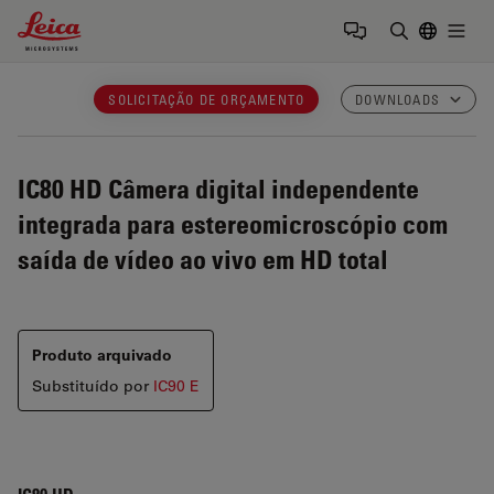
Leica Microsystems Logo
Togg
Insira o te
SOLICITAÇÃO DE ORÇAMENTO
DOWNLOADS
IC80 HD
Câmera digital independente
integrada para estereomicroscópio com
saída de vídeo ao vivo em HD total
Produto arquivado
Substituído por
IC90 E