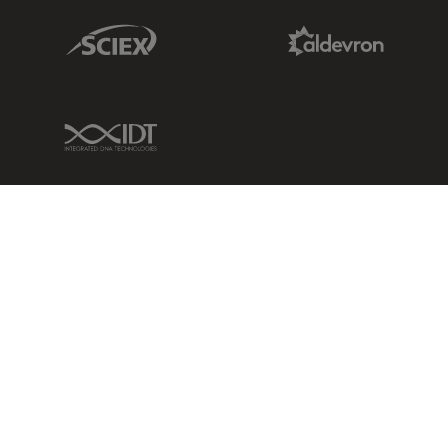
Sciex Link
Aldevron Link
IDT Link