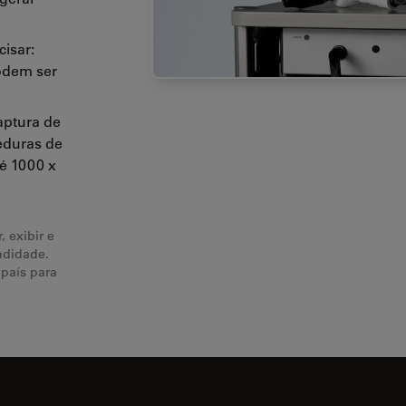
isar:
odem ser
aptura de
eduras de
é 1000 x
, exibir e
ndidade.
 país para