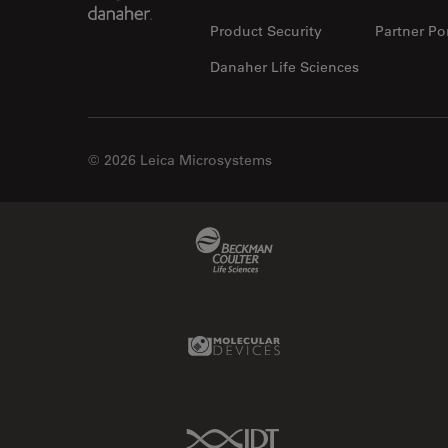
Product Security
Partner Por
Danaher Life Sciences
© 2026 Leica Microsystems
Beckman Coulter Link
Molecular Devices Link
IDT Link