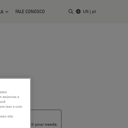
FALE CONOSCO
SA
US
|
pt
Insira o termo da pesquisa
dados
er anúncios e
você
 com isso e com
sso site.
ucts that may suit your needs.