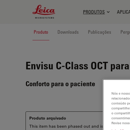
Leica Microsystems Logo
PRODUTOS
APLIC
Produto
Downloads
Publicações
Perg
Envisu C-Class
OCT para 
Conforto para o paciente
Nós e nosso
relacionados
conteúdo pe
compartilhe
o compartil
Produto arquivado
consentimen
Revise noss
This item has been phased out and is no longer ava