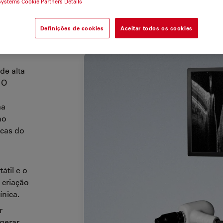
systems Cookie Partners Details
Definições de cookies
Aceitar todos os cookies
de alta
 O
ma
no
icas do
átil e o
 criação
ínica.
r
gerar