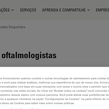
AÇÕES
SERVIÇOS
APRENDA E COMPARTILHE
EMPRE
untas frequentes
oftalmologistas
s fornecedores usamos cookies e outras tecnologias de rastreamento para coletar 
 a você para realizar análises, melhorar sua experiência de uso de nosso site, fornec
rsonalizados com base em suas interações com esses e outros sites e permitir que 
 conteúdo nas redes sociais. Ao clicar em “Aceitar todos os cookies”, você concorda
hamento desses dados com nossos parceiros. Você pode alterar suas preferências de
to a qualquer momento na seção “Configurações de Cookies” na parte inferior do no
o Aviso de Cookies para saber mais sobre nossas práticas.
ilable. Please contact us to enquire about recent alternative prod