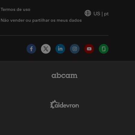
Termos de uso
US
|
pt
Não vender ou partilhar os meus dados
Facebook
X
LinkedIn
Instagram
YouTube
Glassdoor
Abcam Limited Link
Aldevron Link