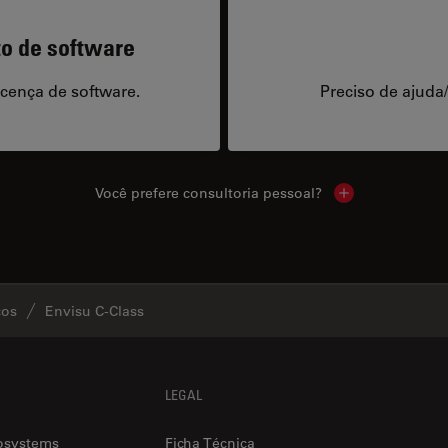
to de software
icença de software.
Preciso de ajuda
Você prefere consultoria pessoal?
Show local cont
cos
Envisu C-Class
LEGAL
osystems
Ficha Técnica