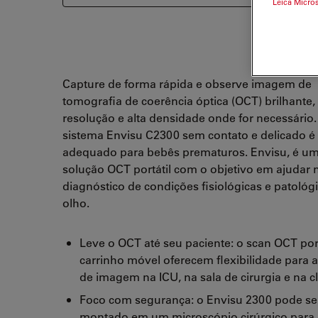
Leica Micro
Capture de forma rápida e observe imagem de
tomografia de coerência óptica (OCT) brilhante, 
resolução e alta densidade onde for necessário.
sistema Envisu C2300 sem contato e delicado é
adequado para bebês prematuros. Envisu, é u
solução OCT portátil com o objetivo em ajudar 
diagnóstico de condições fisiológicas e patológ
olho.
Leve o OCT até seu paciente: o scan OCT port
carrinho móvel oferecem flexibilidade para a
de imagem na ICU, na sala de cirurgia e na cl
Foco com segurança: o Envisu 2300 pode se
montado em um microscópio cirúrgico para 