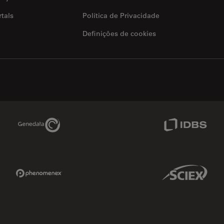
tals
Política de Privacidade
Definições de cookies
Genedata Link
IDBS Link
Phenomenex Link
Sciex Link