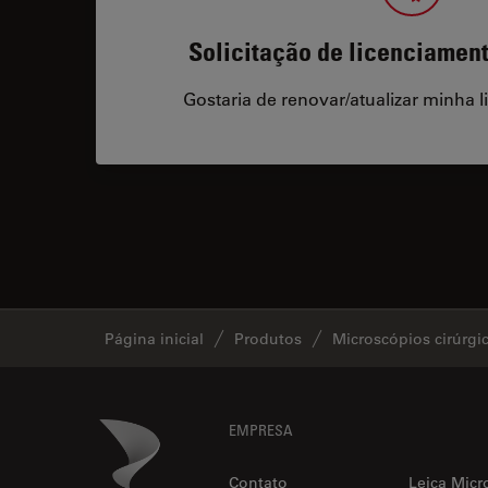
Solicitação de licenciamen
Gostaria de renovar/atualizar minha l
Página inicial
Produtos
Microscópios cirúrgi
Footer
Danaher Logo
EMPRESA
Contato
Leica Micr