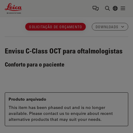
Leica Microsystems Logo
Togg
Insira o te
SOLICITAÇÃO DE ORÇAMENTO
DOWNLOADS
Envisu C-Class
OCT para oftalmologistas
Conforto para o paciente
Produto arquivado
This item has been phased out and is no longer
available. Please contact us to enquire about recent
alternative products that may suit your needs.