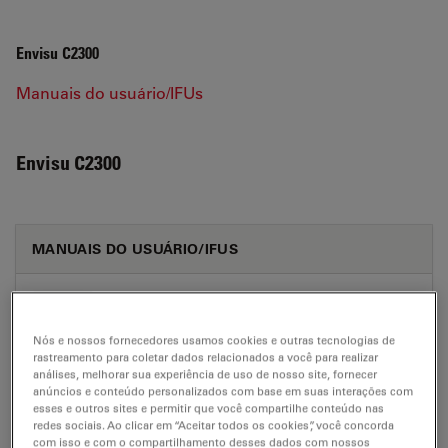
Envisu C2300
Manuais do usuário/IFUs
Envisu C2300
MANUAIS DO USUÁRIO/IFUS
Envisu C2300 Software UM AR
Jul 27, 2026
PDF, 5 MB
Nós e nossos fornecedores usamos cookies e outras tecnologias de
rastreamento para coletar dados relacionados a você para realizar
DOWNLOAD
análises, melhorar sua experiência de uso de nosso site, fornecer
anúncios e conteúdo personalizados com base em suas interações com
esses e outros sites e permitir que você compartilhe conteúdo nas
redes sociais. Ao clicar em “Aceitar todos os cookies”, você concorda
Envisu C2300 Software UM BG
com isso e com o compartilhamento desses dados com nossos