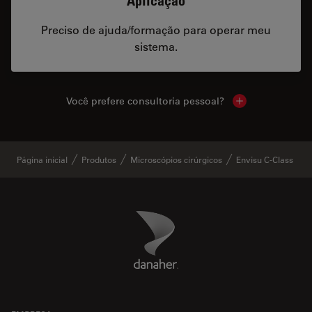
Aplicação
Preciso de ajuda/formação para operar meu
sistema.
Você prefere consultoria pessoal?
Show local cont
Página inicial
Produtos
Microscópios cirúrgicos
Envisu C-Class
Danaher Logo
Footer