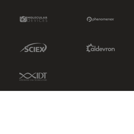
Molecular Devices Link
Phenomenex L
Sciex Link
Aldevron Link
IDT Link