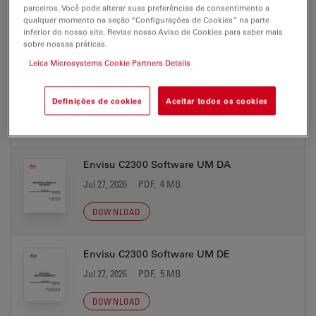
Jul 27, 2026
PDF, 5 MB
parceiros. Você pode alterar suas preferências de consentimento a
qualquer momento na seção “Configurações de Cookies” na parte
inferior do nosso site. Revise nosso Aviso de Cookies para saber mais
DOWNLOAD
sobre nossas práticas.
Leica Microsystems Cookie Partners Details
Envisu C2300 Software UM CS
Jul 27, 2026
PDF, 5 MB
Definições de cookies
Aceitar todos os cookies
DOWNLOAD
Envisu C2300 Software UM DA
Jul 27, 2026
PDF, 4 MB
DOWNLOAD
Envisu C2300 Software UM DE
Jul 27, 2026
PDF, 5 MB
DOWNLOAD