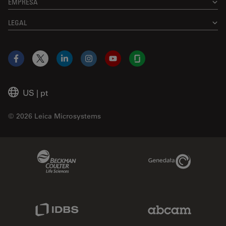
EMPRESA
LEGAL
Facebook
X
LinkedIn
Instagram
YouTube
Glassdoor
US
|
pt
© 2026 Leica Microsystems
Beckman Coulter Link
Genedata Link
IDBS Link
Abcam Limited