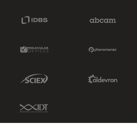
IDBS Link
Abcam Limited
Molecular Devices Link
Phenomenex L
Sciex Link
Aldevron Link
IDT Link