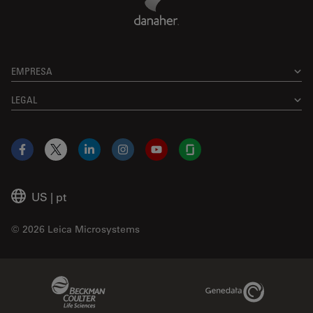
EMPRESA
LEGAL
Facebook
X
LinkedIn
Instagram
YouTube
Glassdoor
US
|
pt
© 2026 Leica Microsystems
Beckman Coulter Link
Genedata Link