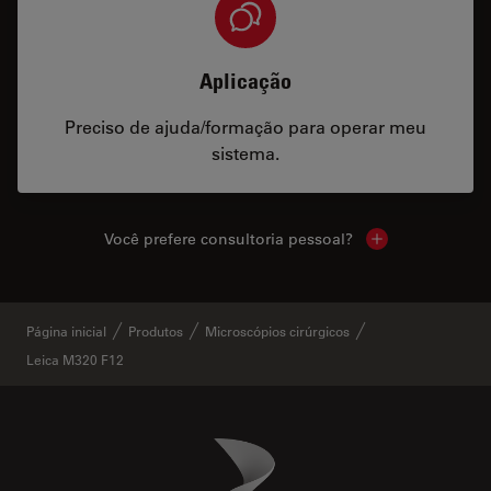
Aplicação
Preciso de ajuda/formação para operar meu
sistema.
Você prefere consultoria pessoal?
Show local cont
Página inicial
Produtos
Microscópios cirúrgicos
Leica M320 F12
Danaher Logo
Footer