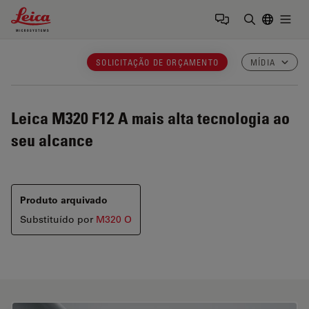
Leica Microsystems Logo
Togg
Insira o te
SOLICITAÇÃO DE ORÇAMENTO
MÍDIA
Leica M320 F12
A mais alta tecnologia ao
seu alcance
Produto arquivado
Substituído por
M320 O