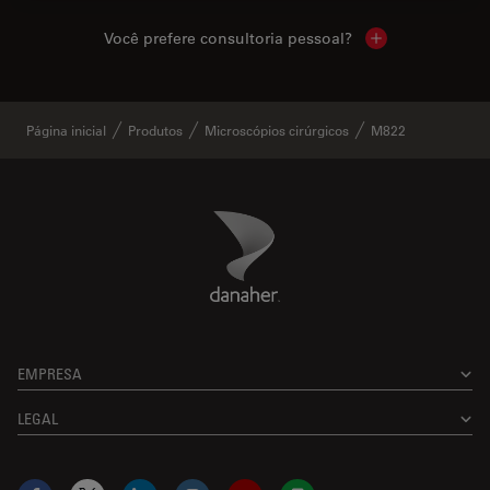
Você prefere consultoria pessoal?
Show local cont
Página inicial
Produtos
Microscópios cirúrgicos
M822
Danaher Logo
Footer
EMPRESA
LEGAL