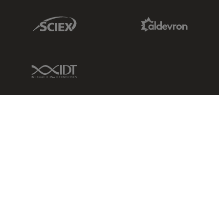
Sciex Link
Aldevron Link
IDT Link