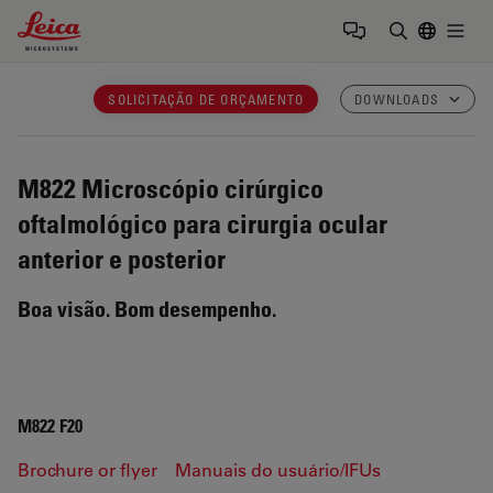
Leica Microsystems Logo
Togg
Insira o te
SOLICITAÇÃO DE ORÇAMENTO
DOWNLOADS
M822
Microscópio cirúrgico
oftalmológico para cirurgia ocular
anterior e posterior
Boa visão. Bom desempenho.
M822 F20
Brochure or flyer
Manuais do usuário/IFUs