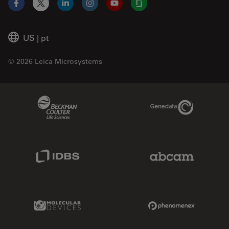
Facebook
X
LinkedIn
Instagram
YouTube
Glassdoor
US
|
pt
© 2026 Leica Microsystems
Beckman Coulter Link
Genedata Link
IDBS Link
Abcam Limited
Molecular Devices Link
Phenomenex L