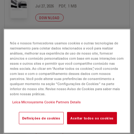
Jul 27, 2026
PDF, 1 MB
DOWNLOAD
ErgonOptic Brochure MC-0000320 FR
Nós e nossos fornecedores usamos cookies e outras tecnologias de
Jul 27, 2026
PDF, 1 MB
rastreamento para coletar dados relacionados a você para realizar
análises, melhorar sua experiência de uso de nosso site, fornecer
DOWNLOAD
anúncios e conteúdo personalizados com base em suas interações com
esses e outros sites e permitir que você compartilhe conteúdo nas
redes sociais. Ao clicar em “Aceitar todos os cookies”, você concorda
M822 Brochure MC-0010041 DE
com isso e com o compartilhamento desses dados com nossos
parceiros. Você pode alterar suas preferências de consentimento a
Jul 27, 2026
PDF, 2 MB
qualquer momento na seção “Configurações de Cookies” na parte
inferior do nosso site. Revise nosso Aviso de Cookies para saber mais
DOWNLOAD
sobre nossas práticas.
Leica Microsystems Cookie Partners Details
M822 Brochure MC-0010041 EN
Definições de cookies
Aceitar todos os cookies
Jul 27, 2026
PDF, 2 MB
DOWNLOAD