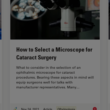
How to Select a Microscope for
Cataract Surgery
What to consider in the selection of an
ophthalmic microscope for cataract
procedures. Bearing these aspects in mind will
equip surgeons well for talks with
manufacturer representatives. Many…
Nov 24, 2021
Article
Oftalmologia
 Tawfik Shares his Expert View on Direct Horizontal Chopping in Cataract Surgery
How to Sele