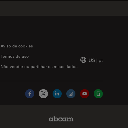
Aviso de cookies
Termos de uso
US
|
pt
Não vender ou partilhar os meus dados
Facebook
X
LinkedIn
Instagram
YouTube
Glassdoor
Abcam Limited Link