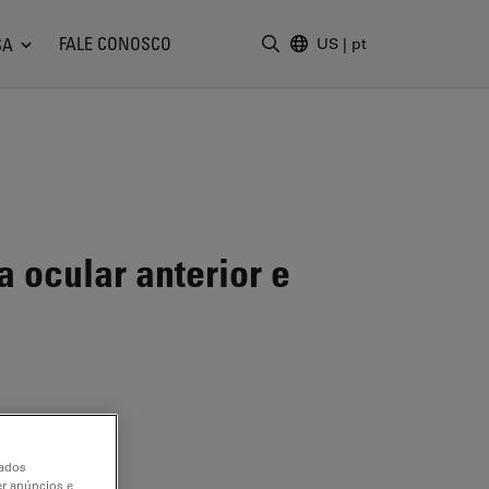
FALE CONOSCO
SA
US
|
pt
Insira o termo da pesquisa
 ocular anterior e
dados
er anúncios e