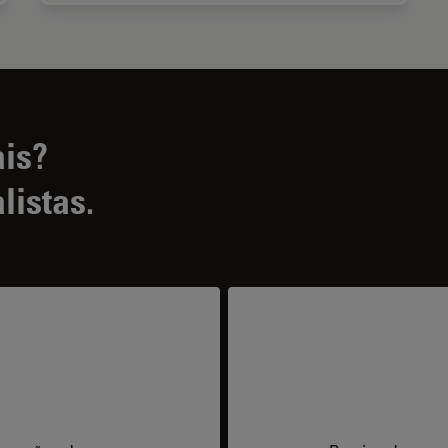
ais?
listas.