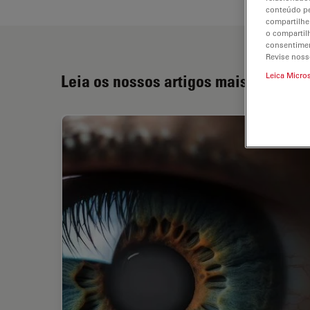
conteúdo pe
compartilhe
o compartil
consentimen
Revise noss
Leica Micro
Leia os nossos artigos mais recente