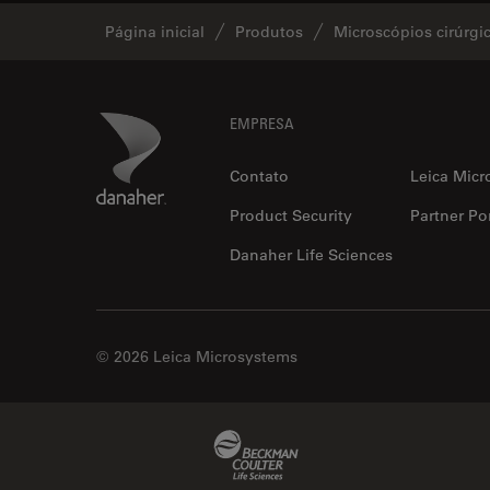
Página inicial
Produtos
Microscópios cirúrgi
Footer
Danaher Logo
EMPRESA
Contato
Leica Micr
Product Security
Partner Por
Danaher Life Sciences
© 2026 Leica Microsystems
Beckman Coulter Link