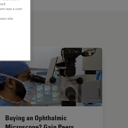
você
 com isso e com
sso site.
Buying an Ophthalmic
Microscope? Gain Peers