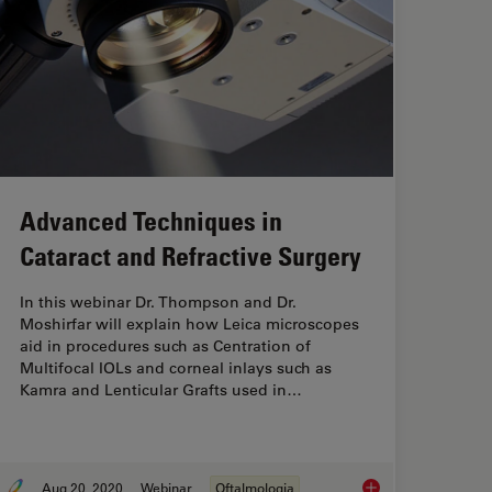
Advanced Techniques in
Cataract and Refractive Surgery
In this webinar Dr. Thompson and Dr.
Moshirfar will explain how Leica microscopes
aid in procedures such as Centration of
Multifocal IOLs and corneal inlays such as
Kamra and Lenticular Grafts used in…
Aug 20, 2020
Webinar
Oftalmologia
ct a Microscope for Cataract Surgery
Advanced Techniques