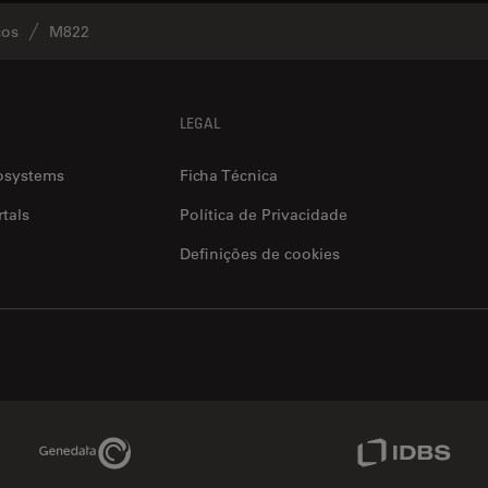
cos
M822
LEGAL
osystems
Ficha Técnica
tals
Política de Privacidade
Definições de cookies
Genedata Link
IDBS Link