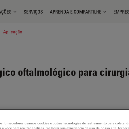
AÇÕES
SERVIÇOS
APRENDA E COMPARTILHE
EMPRE
Aplicação
ico oftalmológico para cirurgia
s fornecedores usamos cookies e outras tecnologias de rastreamento para coletar 
 a você para realizar análises, melhorar sua experiência de uso de nosso site, fornec