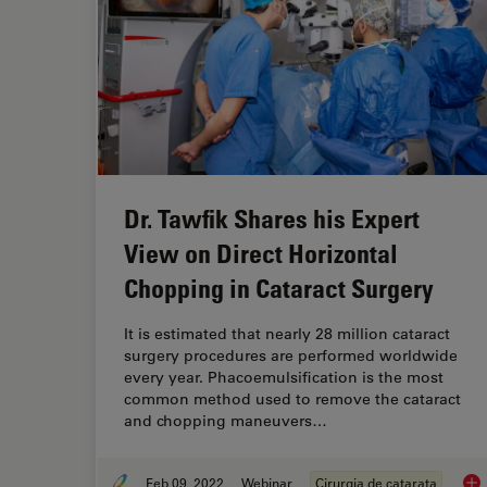
Dr. Tawfik Shares his Expert
View on Direct Horizontal
Chopping in Cataract Surgery
It is estimated that nearly 28 million cataract
surgery procedures are performed worldwide
every year. Phacoemulsification is the most
common method used to remove the cataract
and chopping maneuvers…
Feb 09, 2022
Webinar
Cirurgia de catarata
Dr.