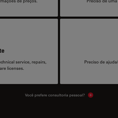
rmações de preços.
Preciso de uma
te
hnical service, repairs,
Preciso de ajuda
are licenses.
Você prefere consultoria pessoal?
Show local cont