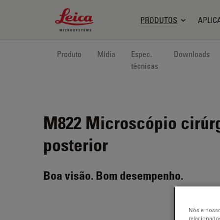
Leica Microsystems Logo
PRODUTOS
APLIC
Produto
Mídia
Espec.
Downloads
técnicas
M822
Microscópio cirúrg
posterior
Boa visão. Bom desempenho.
Nós e nosso
relacionados