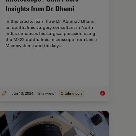
Insights from Dr. Dhami
In this article, learn how Dr. Abhinav Dhami,
an ophthalmic surgery consultant in North
India, enhances his surgical precision using
the M822 ophthalmic microscope from Leica
Microsystems and the key…
Jun 13, 2024
Interview
Oftalmologia
iques for Superior Visualization in Cataract Surgery
Buying an Ophthalmi