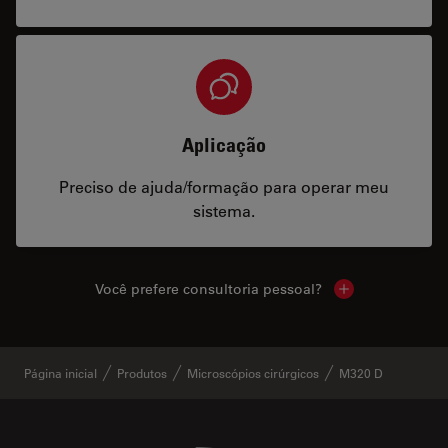
Aplicação
Preciso de ajuda/formação para operar meu
sistema.
Você prefere consultoria pessoal?
Show local cont
Página inicial
Produtos
Microscópios cirúrgicos
M320 D