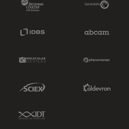
Beckman Coulter Link
Genedata Link
IDBS Link
Abcam Limited
Molecular Devices Link
Phenomenex L
Sciex Link
Aldevron Link
IDT Link