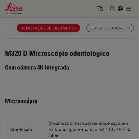
Leica Microsystems Logo
Togg
Insira o te
SOLICITAÇÃO DE ORÇAMENTO
ESPEC. TÉCNICAS
M320 D
Microscópio odontológico
Com câmera 4K integrada
Microscópio
Modificador manual de ampliação em
Ampliação
5 etapas apocromática. 6.4 / 10 / 16 / 25
/ 40×