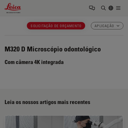
Leica Microsystems Logo
Togg
Insira o te
SOLICITAÇÃO DE ORÇAMENTO
APLICAÇÃO
M320 D
Microscópio odontológico
Com câmera 4K integrada
Leia os nossos artigos mais recentes