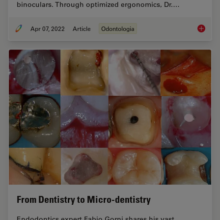
binoculars. Through optimized ergonomics, Dr.…
Apr 07, 2022
Article
Odontologia
Improvi
From Dentistry to Micro-dentistry
Endodontics expert Fabio Gorni shares his vast