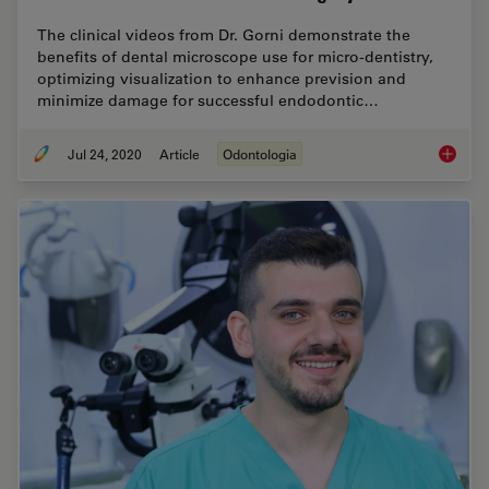
The clinical videos from Dr. Gorni demonstrate the
benefits of dental microscope use for micro-dentistry,
optimizing visualization to enhance prevision and
minimize damage for successful endodontic…
Jul 24, 2020
Article
Odontologia
How Den