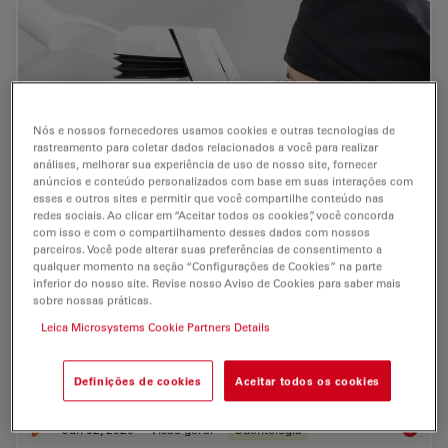
Nós e nossos fornecedores usamos cookies e outras tecnologias de
rastreamento para coletar dados relacionados a você para realizar
análises, melhorar sua experiência de uso de nosso site, fornecer
anúncios e conteúdo personalizados com base em suas interações com
esses e outros sites e permitir que você compartilhe conteúdo nas
redes sociais. Ao clicar em “Aceitar todos os cookies”, você concorda
com isso e com o compartilhamento desses dados com nossos
Six Features to Consider when Choosing a
parceiros. Você pode alterar suas preferências de consentimento a
qualquer momento na seção “Configurações de Cookies” na parte
Dental Microscope
inferior do nosso site. Revise nosso Aviso de Cookies para saber mais
sobre nossas práticas.
The dental surgical microscope has become
Leica Microsystems Cookie Partners Details
increasingly important for high-quality and successful
dental medicine, particularly in the field of
endodontics. A dentist can conduct micro-invasive…
Definições de cookies
Aceitar todos os cookies
Jun 02, 2026
Visão geral
Odontologia
Six Fea