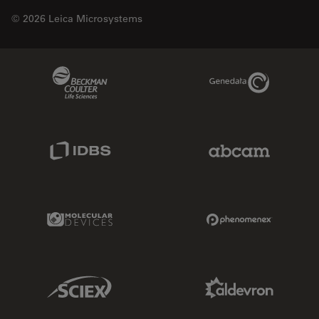
© 2026 Leica Microsystems
Beckman Coulter Link
Genedata Link
IDBS Link
Abcam Limited
Molecular Devices Link
Phenomenex L
Sciex Link
Aldevron Link