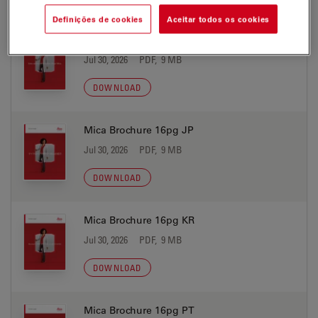
Definições de cookies
Aceitar todos os cookies
Mica Brochure 16pg IT
Jul 30, 2026
PDF, 9 MB
DOWNLOAD
Mica Brochure 16pg JP
Jul 30, 2026
PDF, 9 MB
DOWNLOAD
Mica Brochure 16pg KR
Jul 30, 2026
PDF, 9 MB
DOWNLOAD
Mica Brochure 16pg PT