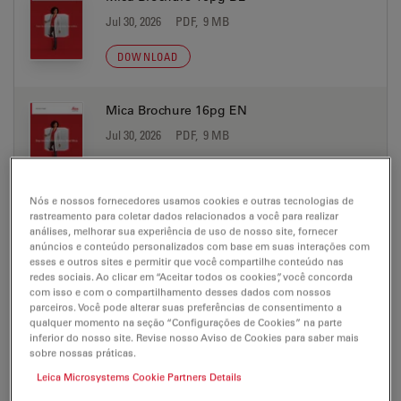
Jul 30, 2026
PDF, 9 MB
DOWNLOAD
Mica Brochure 16pg EN
Jul 30, 2026
PDF, 9 MB
DOWNLOAD
Nós e nossos fornecedores usamos cookies e outras tecnologias de
rastreamento para coletar dados relacionados a você para realizar
Mica Brochure 16pg ES
análises, melhorar sua experiência de uso de nosso site, fornecer
anúncios e conteúdo personalizados com base em suas interações com
Jul 30, 2026
PDF, 9 MB
esses e outros sites e permitir que você compartilhe conteúdo nas
redes sociais. Ao clicar em “Aceitar todos os cookies”, você concorda
DOWNLOAD
com isso e com o compartilhamento desses dados com nossos
parceiros. Você pode alterar suas preferências de consentimento a
qualquer momento na seção “Configurações de Cookies” na parte
Mica Brochure 16pg FR
inferior do nosso site. Revise nosso Aviso de Cookies para saber mais
sobre nossas práticas.
Jul 30, 2026
PDF, 9 MB
Leica Microsystems Cookie Partners Details
DOWNLOAD