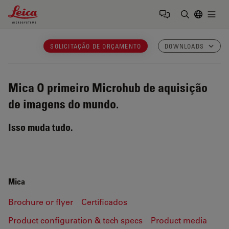
Leica Microsystems Logo
Togg
Insira o te
SOLICITAÇÃO DE ORÇAMENTO
DOWNLOADS
Mica
O primeiro Microhub de aquisição
de imagens do mundo.
Isso muda tudo.
Mica
Brochure or flyer
Certificados
Product configuration & tech specs
Product media