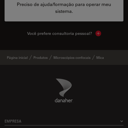
Preciso de ajuda/formação para operar meu
sistema.
Você prefere consultoria pessoal?
Show local cont
Página inicial
Produtos
Microscópios confocais
Mica
Danaher Logo
Footer
EMPRESA