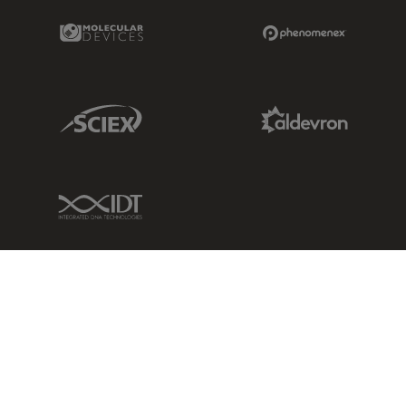
Molecular Devices Link
Phenomenex L
Sciex Link
Aldevron Link
IDT Link