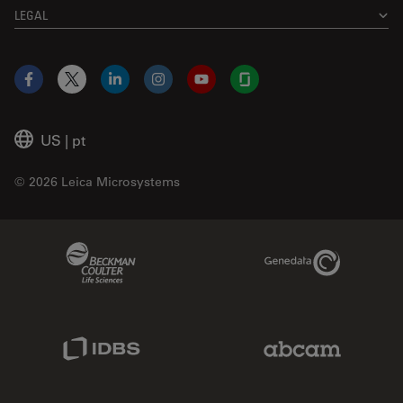
LEGAL
Facebook
X
LinkedIn
Instagram
YouTube
Glassdoor
US
|
pt
© 2026 Leica Microsystems
Beckman Coulter Link
Genedata Link
IDBS Link
Abcam Limited