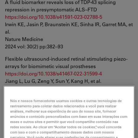
A fluid biomarker reveals loss of TDP-43 splicing
repression in presymptomatic ALS–FTD
https://doi.org/10.1038/s41591-023-02788-5
Irwin KE, Jasin P, Braunstein KE, Sinha IR, Garret MA, et
al.
Nature Medicine
2024 vol: 30(2) pp:382–93
Flexible ultrasound-induced retinal stimulating piezo-
arrays for biomimetic visual prostheses
https://doi.org/10.1038/s41467-022-31599-4
Jiang L, Lu G, Zeng Y, Sun Y, Kang H, et al.
Nature Communications
2022 vol: 13(1) pp:3853
Nós e nossos fornecedores usamos cookies e outras tecnologias de
rastreamento para coletar dados relacionados a você para realizar
Ultra-transparent, hard and antibacterial coating with
análises, melhorar sua experiência de uso de nosso site, fornecer
pendent quaternary pyridine salt
anúncios e conteúdo personalizados com base em suas interações com
esses e outros sites e permitir que você compartilhe conteúdo nas
https://doi.org/10.1016/j.porgcoat.2022.107369
redes sociais. Ao clicar em “Aceitar todos os cookies”, você concorda
Cao Y, Yang Z, Ou J, Jiang L, Chu G, et al.
com isso e com o compartilhamento desses dados com nossos
Progress in Organic Coatings
parceiros. Você pode alterar suas preferências de consentimento a