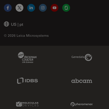
Facebook
X
LinkedIn
Instagram
YouTube
Glassdoor
US
|
pt
© 2026 Leica Microsystems
Beckman Coulter Link
Genedata Link
IDBS Link
Abcam Limited
Molecular Devices Link
Phenomenex L