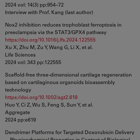
2024 vol: 14(3) pp:954–72
Interview with Prof. Kang (last author)
Nox2 inhibition reduces trophoblast ferroptosis in
preeclampsia via the STAT3/GPX4 pathway
https://doi.org/10.1016/j.lfs.2024.122555
Xu X, Zhu M, Zu Y, Wang G, Li X, et al.
Life Sciences
2024 vol: 343 pp:122555
Scaffold-free three-dimensional cartilage regeneration
based on cartilaginous organoids bioassembly
technology
https://doi.org/10.1002/agt2.619
Huo Y, Ci Z, Wu S, Feng S, Sun Y, et al.
Aggregate
2024 pp:e619
Dendrimer Platforms for Targeted Doxorubicin Delivery
—Physicochemical Properties in Context of Biological