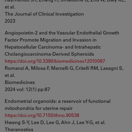
et al.
The Journal of Clinical Investigation
2023
Angiopoietin-2 and the Vascular Endothelial Growth
Factor Promote Migration and Invasion in
Hepatocellular Carcinoma- and Intrahepatic
Cholangiocarcinoma-Derived Spheroids
https://doi.org/10.3390/biomedicines12010087
Romanzi A, Milosa F, Marcelli G, Critelli RM, Lasagni S,
et al.
Biomedicines
2024 vol: 12(1) pp:87
Endometrial organoids: a reservoir of functional
mitochondria for uterine repair
https://doi.org/10.7150/thno.90538
Hwang S-Y, Lee D, Lee G, Ahn J, Lee Y-G, et al.
Theranostics