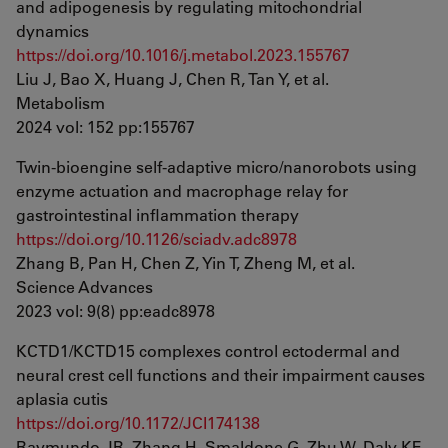
and adipogenesis by regulating mitochondrial
dynamics
https://doi.org/10.1016/j.metabol.2023.155767
Liu J, Bao X, Huang J, Chen R, Tan Y, et al.
Metabolism
2024 vol: 152 pp:155767
Twin-bioengine self-adaptive micro/nanorobots using
enzyme actuation and macrophage relay for
gastrointestinal inflammation therapy
https://doi.org/10.1126/sciadv.adc8978
Zhang B, Pan H, Chen Z, Yin T, Zheng M, et al.
Science Advances
2023 vol: 9(8) pp:eadc8978
KCTD1/KCTD15 complexes control ectodermal and
neural crest cell functions and their impairment causes
aplasia cutis
https://doi.org/10.1172/JCI174138
Raymundo JR, Zhang H, Smaldone G, Zhu W, Daly KE,