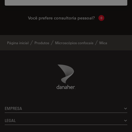
Você prefere consultoria pessoal?
Show local cont
Página inicial
Produtos
Microscópios confocais
Mica
Danaher Logo
Footer
EMPRESA
LEGAL