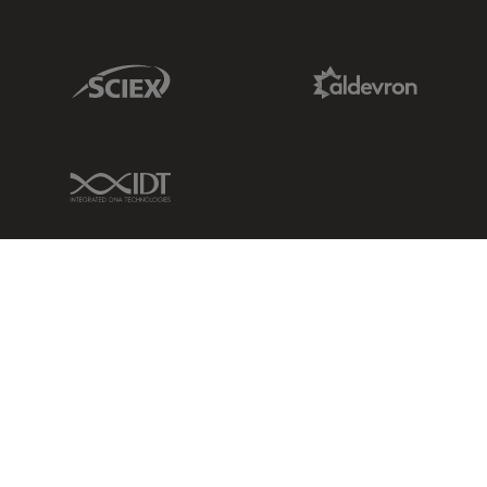
Sciex Link
Aldevron Link
IDT Link