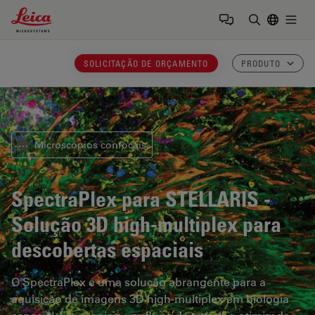
Leica Microsystems Logo
Togg
Insira o te
SOLICITAÇÃO DE ORÇAMENTO
PRODUTO
Microscópios confocais
⋯
SpectraPlex para STELLARIS
-
Solução 3D high-multiplex para
descobertas espaciais
O SpectraPlex é uma solução abrangente para a
aquisição de imagens 3D high-multiplex em biologia