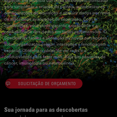
espacial. Ele propicia um fluxo de trabalho otimizado
para simplificar a criação de painéis, automatizar as
configurações de aquisição e adquirir dados por meio
de algoritmos avançados de separação. Com o
SpectraPlex, você pode garantir a qualidade e a
confiabilidade dos dados em todas as dimensões. O
SpectraPlex facilita a obtenção de novas percepções
sobre organização celular, interações e fenotipagem
espacial. Obtenha o poder de ver mais e a
produtividade para fazer mais. Seja em pesquisa de
câncer, imunologia ou neurociência.
SOLICITAÇÃO DE ORÇAMENTO
Sua jornada para as descobertas