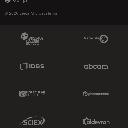
© 2026 Leica Microsystems
Beckman Coulter Link
Genedata Link
IDBS Link
Abcam Limited
Molecular Devices Link
Phenomenex L
Sciex Link
Aldevron Link