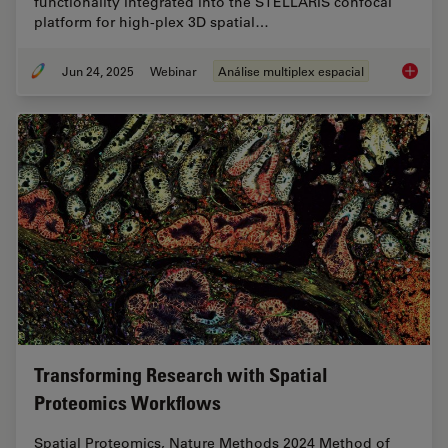
functionality integrated into the STELLARIS confocal
platform for high-plex 3D spatial…
Jun 24, 2025
Webinar
Análise multiplex espacial
How to 
Transforming Research with Spatial
Proteomics Workflows
Spatial Proteomics, Nature Methods 2024 Method of