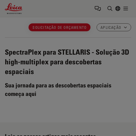
Leica Microsystems Logo
Togg
Insira o te
SOLICITAÇÃO DE ORÇAMENTO
APLICAÇÃO
SpectraPlex para STELLARIS
- Solução 3D
high-multiplex para descobertas
espaciais
Sua jornada para as descobertas espaciais
começa aqui