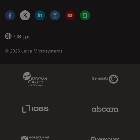
Facebook
X
LinkedIn
Instagram
YouTube
Glassdoor
US
|
pt
© 2026 Leica Microsystems
Beckman Coulter Link
Genedata Link
IDBS Link
Abcam Limited
Molecular Devices Link
Phenomenex L