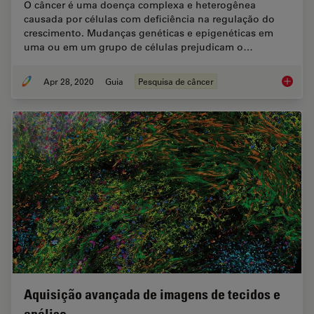
O câncer é uma doença complexa e heterogênea
causada por células com deficiência na regulação do
crescimento. Mudanças genéticas e epigenéticas em
uma ou em um grupo de células prejudicam o…
Apr 28, 2020
Guia
Pesquisa de câncer
Pesquis
Aquisição avançada de imagens de tecidos e