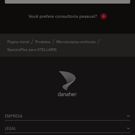
Você prefere consultoria pessoal?
Show local cont
Página inicial
Produtos
Microscópios confocais
SpectraPlex para STELLARIS
Danaher Logo
Footer
EMPRESA
LEGAL