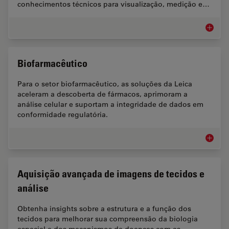
conhecimentos técnicos para visualização, medição e…
Pesquis
Biofarmacêutico
Para o setor biofarmacêutico, as soluções da Leica
aceleram a descoberta de fármacos, aprimoram a
análise celular e suportam a integridade de dados em
conformidade regulatória.
Biofarm
Aquisição avançada de imagens de tecidos e
análise
Obtenha insights sobre a estrutura e a função dos
tecidos para melhorar sua compreensão da biologia
espacial e dos mecanismos de doenças com as