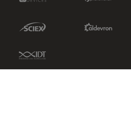
Sciex Link
Aldevron Link
IDT Link