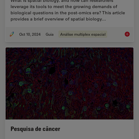
What is spatial biology, and how can researchers
leverage its tools to meet the growing demands of
biological questions in the post-omics era? This article
provides a brief overview of spatial biology…
Oct 10, 2024
Guia
Análise multiplex espacial
A Guide 
Pesquisa de câncer