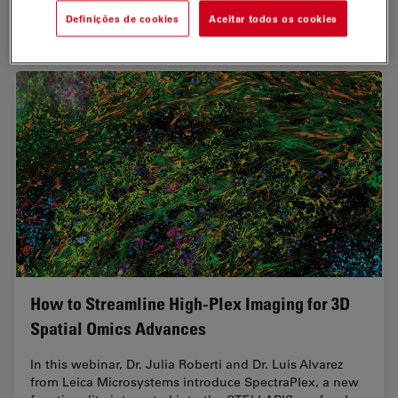
Definições de cookies
Aceitar todos os cookies
Jul 15, 2025
Guia
Neurociência
Neuroci
How to Streamline High-Plex Imaging for 3D
Spatial Omics Advances
In this webinar, Dr. Julia Roberti and Dr. Luis Alvarez
from Leica Microsystems introduce SpectraPlex, a new