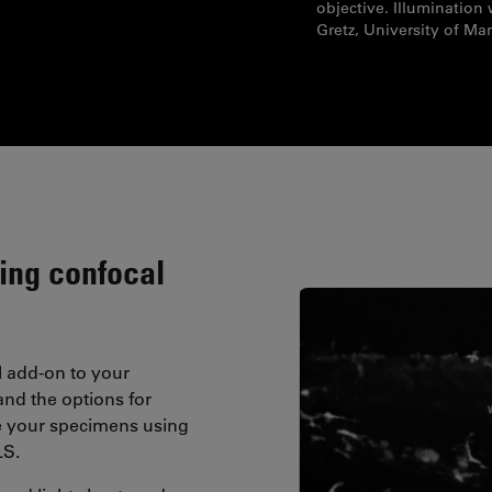
objective. Illumination
Gretz, University of M
ing confocal
l add-on to your
nd the options for
e your specimens using
LS.