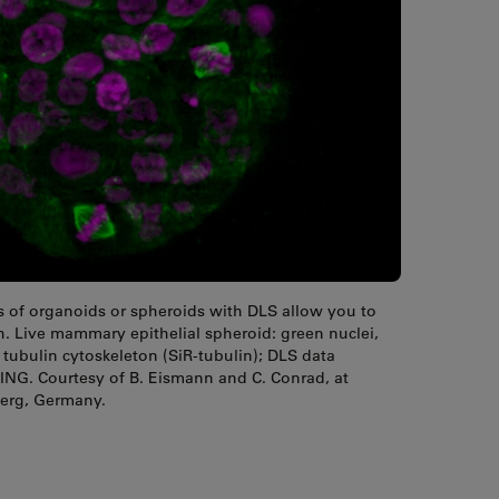
s of organoids or spheroids with DLS allow you to
. Live mammary epithelial spheroid: green nuclei,
tubulin cytoskeleton (SiR-tubulin); DLS data
NG. Courtesy of B. Eismann and C. Conrad, at
erg, Germany.