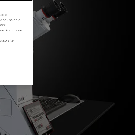
dados
er anúncios e
você
 com isso e com
sso site.