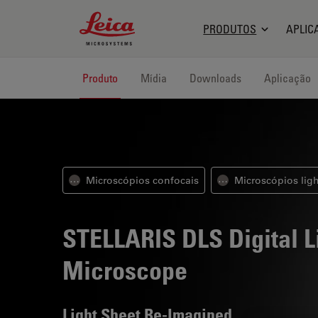
Leica Microsystems Logo
PRODUTOS
APLIC
Produto
Mídia
Downloads
Aplicação
Microscópios confocais
Microscópios lig
⋯
⋯
STELLARIS DLS
Digital L
Microscope
Light Sheet Re-Imagined