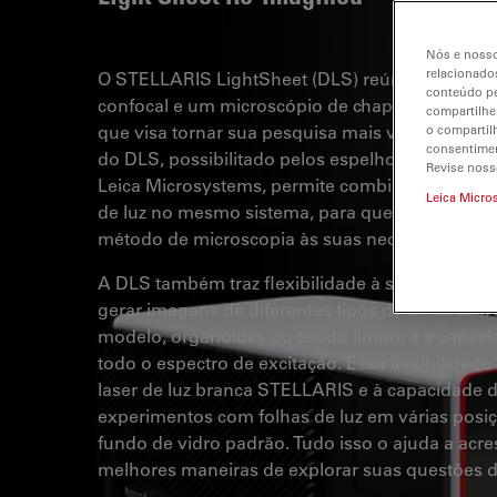
Nós e nosso
relacionados
O STELLARIS LightSheet (DLS) reúne em um só
conteúdo pe
confocal e um microscópio de chapa de luz, u
compartilhe
que visa tornar sua pesquisa mais versátil. O ex
o compartil
consentimen
do DLS, possibilitado pelos espelhos TwinFlect
Revise noss
Leica Microsystems, permite combinar imagens 
Leica Micro
de luz no mesmo sistema, para que você possa 
método de microscopia às suas necessidades e
A DLS também traz flexibilidade à sua pesquis
gerar imagens de diferentes tipos de amostras
modelo, organoides ou tecido limpo, e a capaci
todo o espectro de excitação. Essa flexibilidade
laser de luz branca STELLARIS e à capacidade de
experimentos com folhas de luz em várias posi
fundo de vidro padrão. Tudo isso o ajuda a acr
melhores maneiras de explorar suas questões d