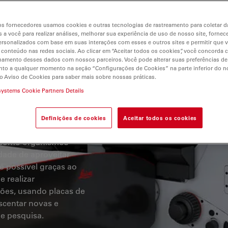
s fornecedores usamos cookies e outras tecnologias de rastreamento para coletar 
 a você para realizar análises, melhorar sua experiência de uso de nosso site, fornec
 lugar um sistema
rsonalizados com base em suas interações com esses e outros sites e permitir que 
ma combinação única
 conteúdo nas redes sociais. Ao clicar em “Aceitar todos os cookies”, você concorda
clusivo design vertical
hamento desses dados com nossos parceiros. Você pode alterar suas preferências de
to a qualquer momento na seção “Configurações de Cookies” na parte inferior do no
 de propriedade da
o Aviso de Cookies para saber mais sobre nossas práticas.
confocais e de chapa
systems Cookie Partners Details
adaptar facilmente o
xperimentais.
Definições de cookies
Aceitar todos os cookies
a com a capacidade de
, como organismos
dade de aproveitar
 é possível graças ao
 realizar
ções, usando placas de
escentar novas e
e pesquisa.