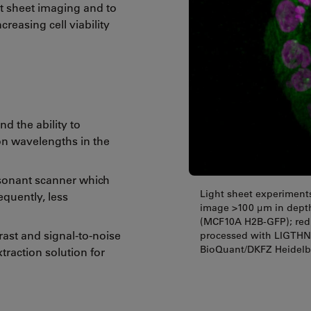
ht sheet imaging and to
reasing cell viability
nd the ability to
on wavelengths in the
resonant scanner which
Light sheet experiment
equently, less
image >100 μm in depth
(MCF10A H2B-GFP); red 
rast and signal-to-noise
processed with LIGTHNI
BioQuant/DKFZ Heidelb
traction solution for