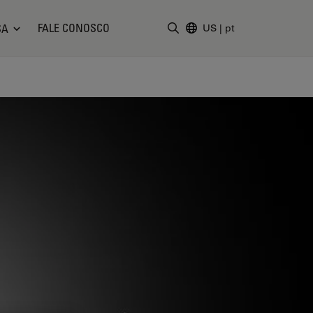
FALE CONOSCO
SA
US
|
pt
Insira o termo da pesquisa