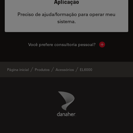
Aplicação
Preciso de ajuda/formação para operar meu
sistema.
Você prefere consultoria pessoal?
Show local cont
Página inicial
Produtos
Acessórios
EL6000
Danaher Logo
Footer