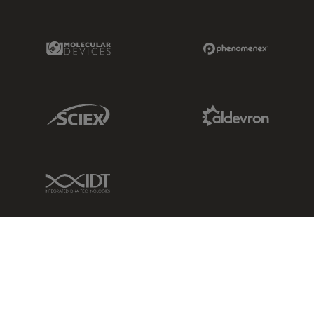
Molecular Devices Link
Phenomenex L
Sciex Link
Aldevron Link
IDT Link