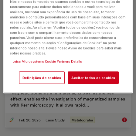
Nós e nossos fornecedores usamos cookies e outras tecnologias de
rastreamento para coletar dados relacionados a você para realizar
análises, melhorar sua experiência de uso de nosso site, fornecer
anúncios e conteúdo personalizados com base em suas interações com
esses e outros sites e permitir que você compartilhe conteúdo nas
redes sociais. Ao clicar em “Aceitar todos os cookies”, você concorda
com isso e com o compartilhamento desses dados com nossos
parceiros. Você pode alterar suas preferências de consentimento a
qualquer momento na seção “Configurações de Cookies” na parte
inferior do nosso site. Revise nosso Aviso de Cookies para saber mais
sobre nossas práticas.
Leica Microsystems Cookie Partners Details
Rapidly Visualizing Magnetic Domains in
Steel with Kerr Microscopy
Definições de cookies
Aceitar todos os cookies
The rotation of polarized light after interaction with
magnetic domains in a material, known as the Kerr
effect, enables the investigation of magnetized samples
with Kerr microscopy. It allows rapid…
Feb 26, 2026
Case Study
Metalografia
Rapidly