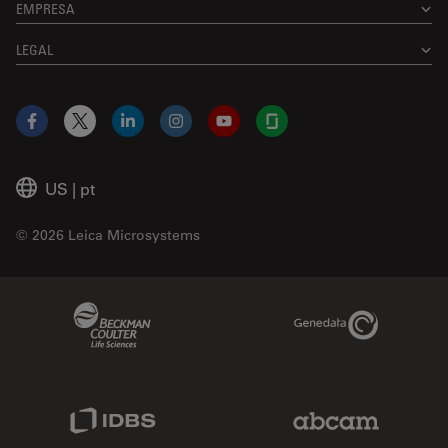
EMPRESA
LEGAL
Facebook
X
LinkedIn
Instagram
YouTube
Glassdoor
US
|
pt
© 2026 Leica Microsystems
Beckman Coulter Link
Genedata Link
IDBS Link
Abcam Limited