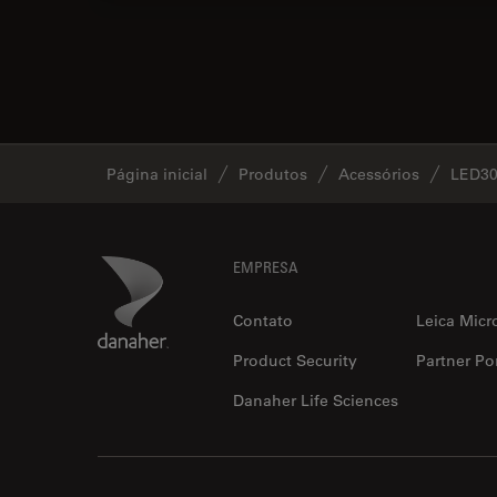
Página inicial
Produtos
Acessórios
LED30
Footer
Danaher Logo
EMPRESA
Contato
Leica Micr
Product Security
Partner Por
Danaher Life Sciences