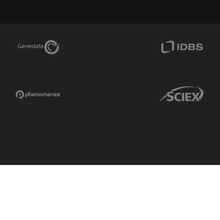
Genedata Link
IDBS Link
Phenomenex Link
Sciex Link