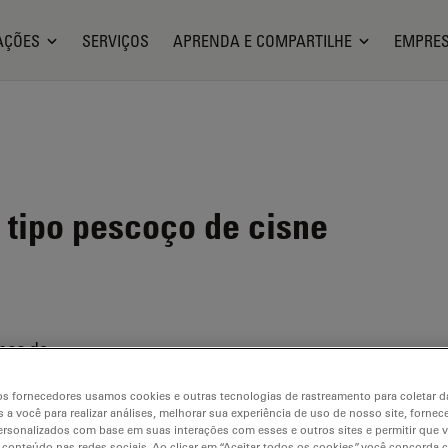
AÇÕES
SERVIÇOS
APRENDA E COMPARTILHE
EMPRE
 tipo pescoço de cisne
ipos de
nciado
s fornecedores usamos cookies e outras tecnologias de rastreamento para coletar 
 a você para realizar análises, melhorar sua experiência de uso de nosso site, fornec
rsonalizados com base em suas interações com esses e outros sites e permitir que 
s LED
 conteúdo nas redes sociais. Ao clicar em “Aceitar todos os cookies”, você concorda