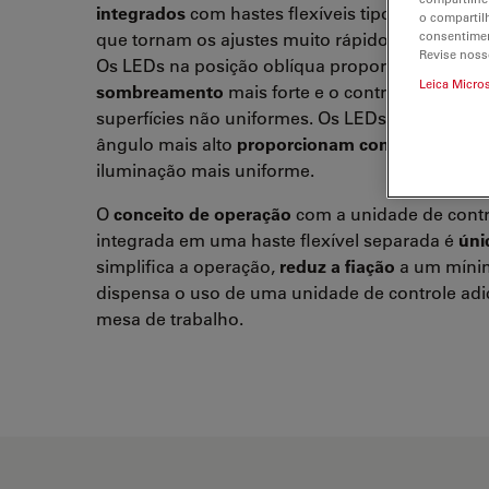
integrados
com hastes flexíveis tipo pescoço de
o compartil
que tornam os ajustes muito rápidos e fáceis.
consentimen
Revise noss
Os LEDs na posição oblíqua proporcionam
Leica Micro
sombreamento
mais forte e o contraste realça
superfícies não uniformes. Os LEDs na posição 
ângulo mais alto
proporcionam contraste mais 
iluminação mais uniforme.
O
conceito de operação
com a unidade de contr
integrada em uma haste flexível separada é
úni
simplifica a operação,
reduz a fiação
a um míni
dispensa o uso de uma unidade de controle adi
mesa de trabalho.