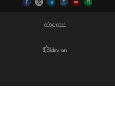
Facebook
X
LinkedIn
Instagram
YouTube
Glassdoor
Abcam Limited Link
Aldevron Link