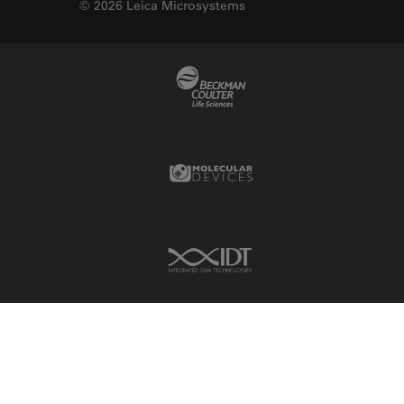
© 2026 Leica Microsystems
Beckman Coulter Link
Molecular Devices Link
IDT Link