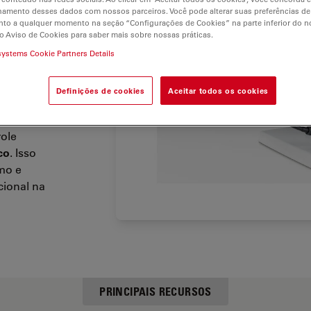
 cisne,
hamento desses dados com nossos parceiros. Você pode alterar suas preferências de
to a qualquer momento na seção “Configurações de Cookies” na parte inferior do no
o Aviso de Cookies para saber mais sobre nossas práticas.
systems Cookie Partners Details
de
baixo
e
Definições de cookies
Aceitar todos os cookies
ole
co
. Isso
mo e
cional na
PRINCIPAIS RECURSOS