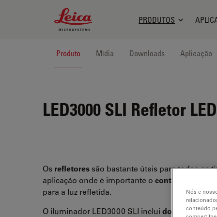
Leica Microsystems Logo
PRODUTOS
APLIC
Produto
Mídia
Downloads
Aplicação
LED3000 SLI
Refletor LED
Os
refletores
são bastante úteis para todos os t
aplicação onde é importante o
contraste difere
para a luz refletida.
Nós e nosso
relacionados
conteúdo pe
O iluminador LED3000 SLI inclui
dois refletore
compartilhe