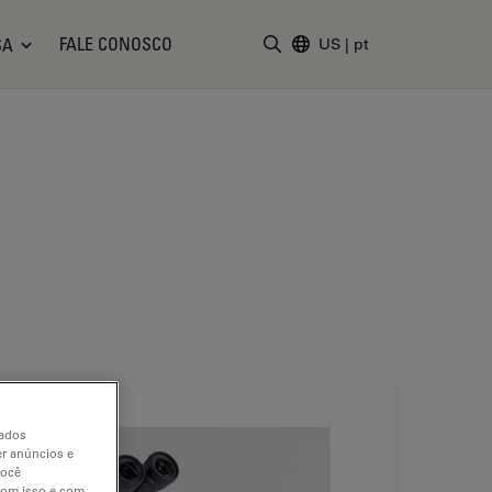
FALE CONOSCO
SA
US
|
pt
Insira o termo da pesquisa
dados
er anúncios e
você
 com isso e com