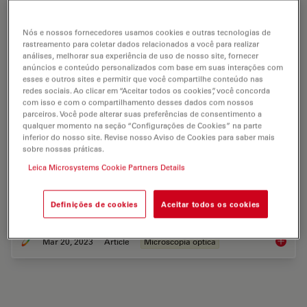
Nós e nossos fornecedores usamos cookies e outras tecnologias de
rastreamento para coletar dados relacionados a você para realizar
análises, melhorar sua experiência de uso de nosso site, fornecer
anúncios e conteúdo personalizados com base em suas interações com
esses e outros sites e permitir que você compartilhe conteúdo nas
redes sociais. Ao clicar em “Aceitar todos os cookies”, você concorda
com isso e com o compartilhamento desses dados com nossos
parceiros. Você pode alterar suas preferências de consentimento a
Microscope Illumination for Industrial
qualquer momento na seção “Configurações de Cookies” na parte
Applications
inferior do nosso site. Revise nosso Aviso de Cookies para saber mais
sobre nossas práticas.
Inspection microscope users can obtain information
Leica Microsystems Cookie Partners Details
from this article which helps them choose the optimal
microscope illumination or lighting system for
Definições de cookies
Aceitar todos os cookies
inspection of parts or components.
Mar 20, 2023
Article
Microscopia optica
Microsco