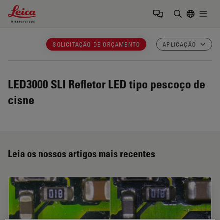
Leica Microsystems Logo
Togg
Insira o te
SOLICITAÇÃO DE ORÇAMENTO
APLICAÇÃO
LED3000 SLI
Refletor LED tipo pescoço de
cisne
Leia os nossos artigos mais recentes