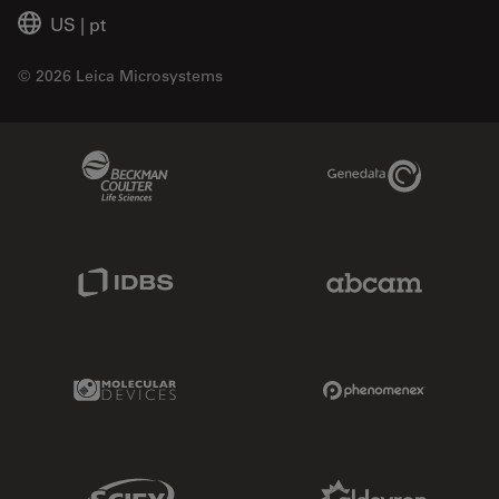
US
|
pt
© 2026 Leica Microsystems
Beckman Coulter Link
Genedata Link
IDBS Link
Abcam Limited
Molecular Devices Link
Phenomenex L
Sciex Link
Aldevron Link