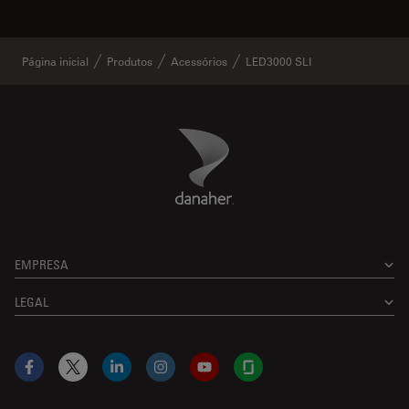
Página inicial
Produtos
Acessórios
LED3000 SLI
Danaher Logo
Footer
EMPRESA
LEGAL
Facebook
X
LinkedIn
Instagram
YouTube
Glassdoor