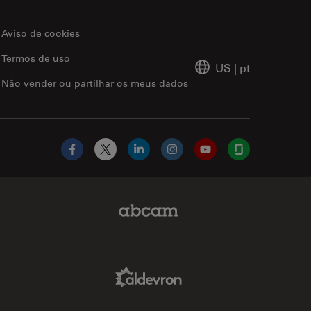
Aviso de cookies
Termos de uso
US
|
pt
Não vender ou partilhar os meus dados
Facebook
X
LinkedIn
Instagram
YouTube
Glassdoor
Abcam Limited Link
Aldevron Link