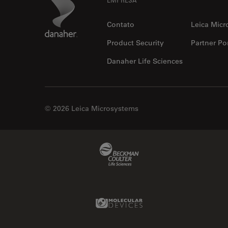
Footer
Danaher Logo
Contato
Leica Micr
Product Security
Partner Por
Danaher Life Sciences
© 2026 Leica Microsystems
Beckman Coulter Link
Molecular Devices Link