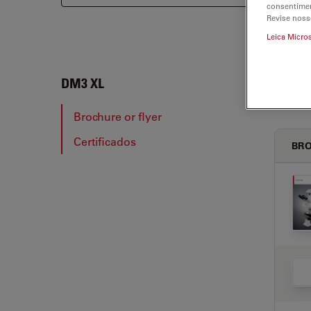
consentimen
Revise noss
Leica Micro
DM3 
DM3 XL
Brochure or flyer
Certificados
BRO