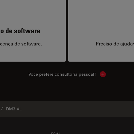
to de software
icença de software.
Preciso de ajuda
Você prefere consultoria pessoal?
Show local cont
DM3 XL
LEGAL