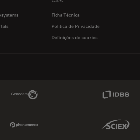
osystems
Ficha Técnica
tals
Política de Privacidade
Definições de cookies
Genedata Link
IDBS Link
Phenomenex Link
Sciex Link