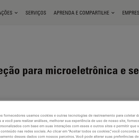
AÇÕES
SERVIÇOS
APRENDA E COMPARTILHE
EMPRE
eção para microeletrônica e s
s fornecedores usamos cookies e outras tecnologias de rastreamento para coletar 
 a você para realizar análises, melhorar sua experiência de uso de nosso site, fornec
rsonalizados com base em suas interações com esses e outros sites e permitir que 
 conteúdo nas redes sociais. Ao clicar em “Aceitar todos os cookies”, você concorda
ilable. Please contact us to enquire about recent alternative prod
hamento desses dados com nossos parceiros. Você pode alterar suas preferências de