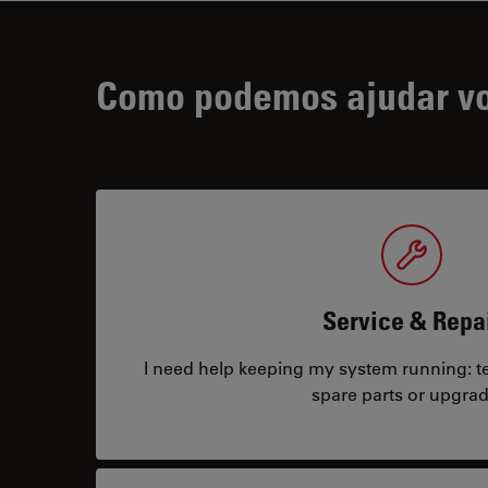
Como podemos ajudar v
Service & Repa
I need help keeping my system running: tec
spare parts or upgrad