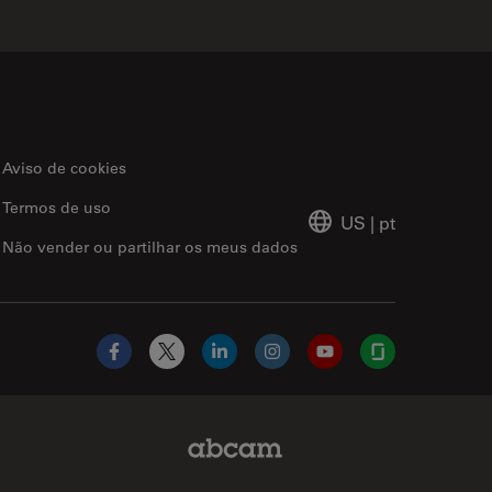
Aviso de cookies
Termos de uso
US
|
pt
Não vender ou partilhar os meus dados
Facebook
X
LinkedIn
Instagram
YouTube
Glassdoor
Abcam Limited Link