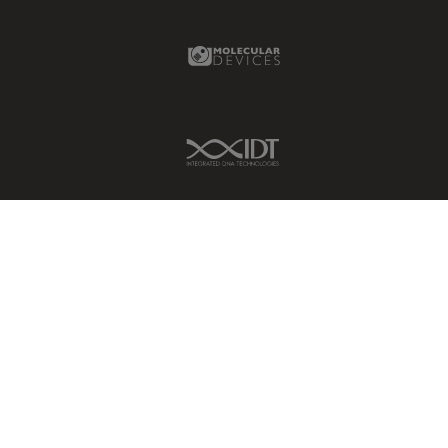
Molecular Devices Link
IDT Link