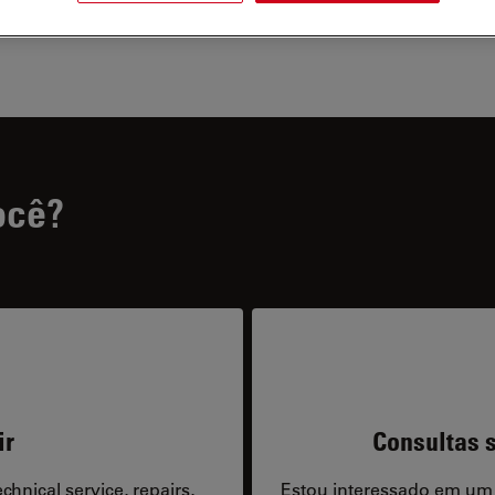
ocê?
ir
Consultas s
hnical service, repairs,
Estou interessado em um