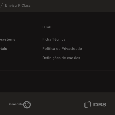
Envisu R-Class
LEGAL
osystems
Ficha Técnica
tals
Política de Privacidade
Definições de cookies
Genedata Link
IDBS Link