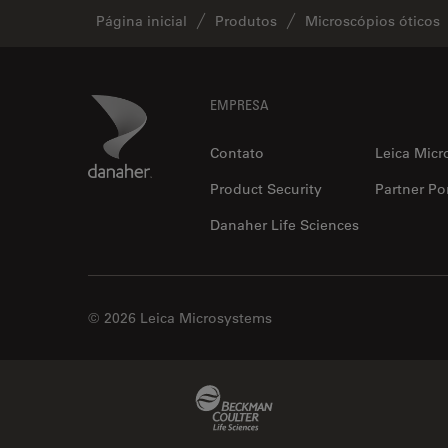
Página inicial
Produtos
Microscópios óticos
Footer
Danaher Logo
EMPRESA
Contato
Leica Micr
Product Security
Partner Por
Danaher Life Sciences
© 2026 Leica Microsystems
Beckman Coulter Link