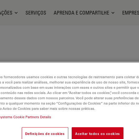
AÇÕES
SERVIÇOS
APRENDA E COMPARTILHE
EMPRE
a de coerência óptica para pe
s fornecedores usamos cookies e outras tecnologias de rastreamento para coletar 
 a você para realizar análises, melhorar sua experiência de uso de nosso site, fornec
rsonalizados com base em suas interações com esses e outros sites e permitir que 
 conteúdo nas redes sociais. Ao clicar em “Aceitar todos os cookies”, você concorda
hamento desses dados com nossos parceiros. Você pode alterar suas preferências de
to a qualquer momento na seção “Configurações de Cookies” na parte inferior do no
o Aviso de Cookies para saber mais sobre nossas práticas.
systems Cookie Partners Details
Definições de cookies
Aceitar todos os cookies
ilable. Please contact us to enquire about recent alternative prod