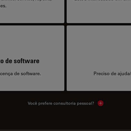
es.
to de software
icença de software.
Preciso de ajuda
Você prefere consultoria pessoal?
Show local cont