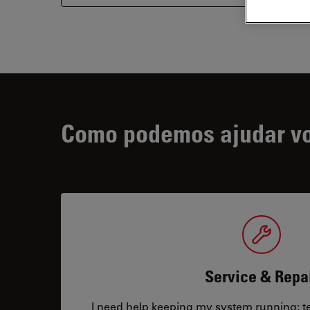
Como podemos ajudar v
Service & Repa
I need help keeping my system running: tec