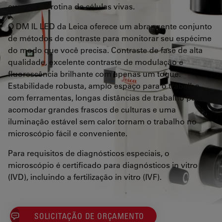
exames de rotina de células vivas.
O DM IL LED da Leica oferece um abrangente conjunto
de métodos de contraste para monitorar seu espécime
do modo que você precisa. Contraste de fase de alta
qualidade, excelente contraste de modulação e
fluorescência brilhante com apenas um toque.
Estabilidade robusta, amplo espaço para o trabalho
com ferramentas, longas distâncias de trabalho para
acomodar grandes frascos de culturas e uma
iluminação estável sem calor tornam o trabalho no
microscópio fácil e conveniente.
Para requisitos de diagnósticos especiais, o
microscópio é certificado para diagnósticos in vitro
(IVD), incluindo a fertilização in vitro (IVF).
SOLICITAÇÃO DE ORÇAMENTO