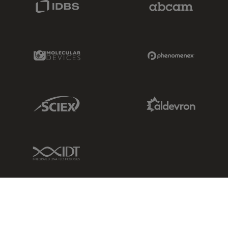
Molecular Devices Link
Phenomenex L
Sciex Link
Aldevron Link
IDT Link