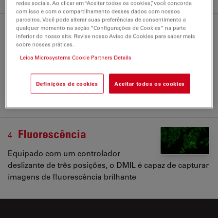
redes sociais. Ao clicar em “Aceitar todos os cookies”, você concorda
com isso e com o compartilhamento desses dados com nossos
parceiros. Você pode alterar suas preferências de consentimento a
Relaxado e confortável
qualquer momento na seção “Configurações de Cookies” na parte
3
inferior do nosso site. Revise nosso Aviso de Cookies para saber mais
sobre nossas práticas.
O design ergonômico dos controles,
Leica Microsystems Cookie Partners Details
como o seletor de foco, controlador de brilho, ajuste de
altura do condensador, suporte de objetiva e o ajuste
de platina XY, permite que o usuário trabalhe e
Definições de cookies
Aceitar todos os cookies
manipule confortavelmente suas amostras
Fluorescência
4
Equipado com um controlador
deslizante de três posições, o DMIL é capaz de capturar
imagens de fluorescência brilhante