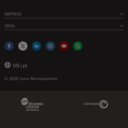
EMPRESA
LEGAL
Facebook
X
LinkedIn
Instagram
YouTube
Glassdoor
US
|
pt
© 2026 Leica Microsystems
Beckman Coulter Link
Genedata Link
IDBS Link
Abcam Limited