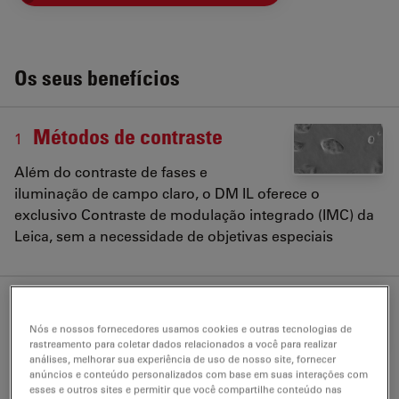
Os seus benefícios
Métodos de contraste
1
Além do contraste de fases e
iluminação de campo claro, o DM IL oferece o
exclusivo Contraste de modulação integrado (IMC) da
Leica, sem a necessidade de objetivas especiais
Cultura de células
2
Nós e nossos fornecedores usamos cookies e outras tecnologias de
Se a sua produção de células atingir o
rastreamento para coletar dados relacionados a você para realizar
análises, melhorar sua experiência de uso de nosso site, fornecer
próximo patamar, o DM IL Cell Factory é a escolha
anúncios e conteúdo personalizados com base em suas interações com
certa
esses e outros sites e permitir que você compartilhe conteúdo nas