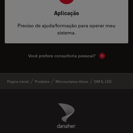
Aplicação
Preciso de ajuda/formação para operar meu
sistema.
Você prefere consultoria pessoal?
Show local cont
✕
Página inicial
Produtos
Microscópios óticos
DM IL LED
Danaher Logo
Footer