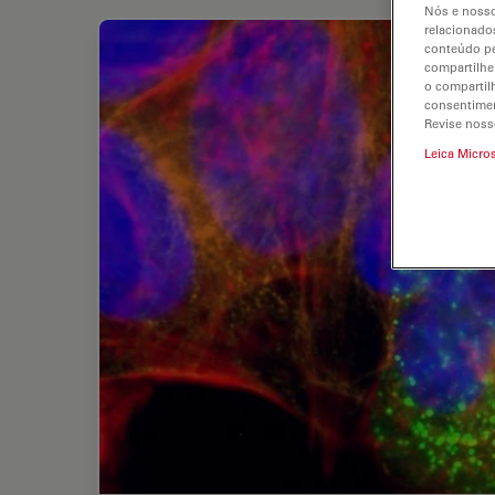
Nós e nosso
relacionados
conteúdo pe
compartilhe
o compartil
consentimen
Revise noss
Leica Micro