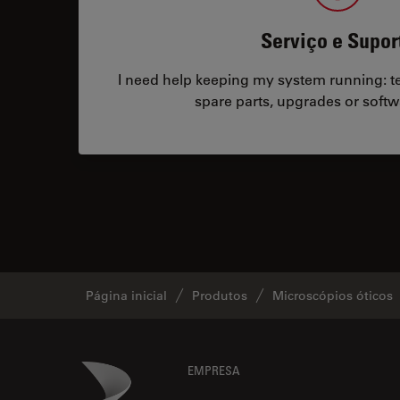
Serviço e Supor
I need help keeping my system running: tec
spare parts, upgrades or softw
Página inicial
Produtos
Microscópios óticos
Footer
Danaher Logo
EMPRESA