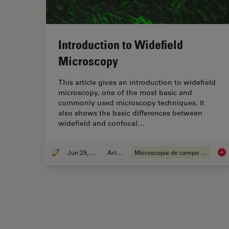
Introduction to Widefield
Microscopy
This article gives an introduction to widefield
microscopy, one of the most basic and
commonly used microscopy techniques. It
also shows the basic differences between
widefield and confocal…
Jun 29, 2017
Article
Microscopia de campo amplo
Int