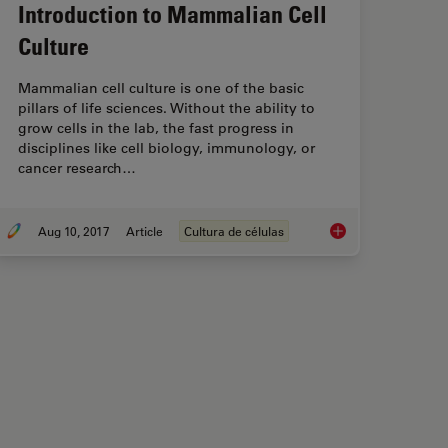
Introduction to Mammalian Cell
Culture
Mammalian cell culture is one of the basic
pillars of life sciences. Without the ability to
grow cells in the lab, the fast progress in
disciplines like cell biology, immunology, or
cancer research…
Aug 10, 2017
Article
Cultura de células
in Virology
Introduction to Mamm