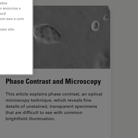
dados
er anúncios e
você
 com isso e com
sso site.
Phase Contrast and Microscopy
This article explains phase contrast, an optical
microscopy technique, which reveals fine
details of unstained, transparent specimens
that are difficult to see with common
brightfield illumination.