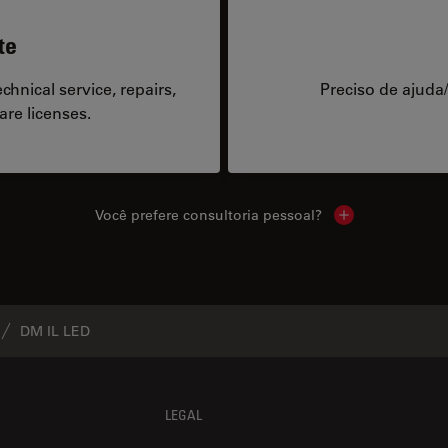
te
hnical service, repairs,
Preciso de ajuda
are licenses.
Você prefere consultoria pessoal?
Show local cont
DM IL LED
LEGAL