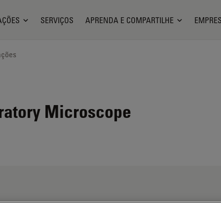
AÇÕES
SERVIÇOS
APRENDA E COMPARTILHE
EMPRE
ações
ratory Microscope
s