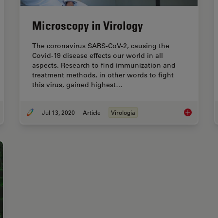
Microscopy in Virology
The coronavirus SARS-CoV-2, causing the
Covid-19 disease effects our world in all
aspects. Research to find immunization and
treatment methods, in other words to fight
this virus, gained highest…
Jul 13, 2020
Article
Virologia
 to do a Proper Cell Culture Quick Check
Microscopy 