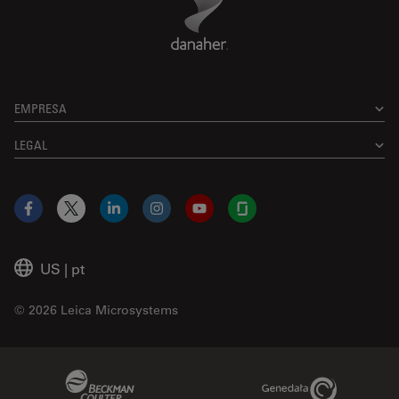
EMPRESA
LEGAL
Facebook
X
LinkedIn
Instagram
YouTube
Glassdoor
US
|
pt
© 2026 Leica Microsystems
Beckman Coulter Link
Genedata Link