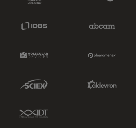
IDBS Link
Abcam Limited
Molecular Devices Link
Phenomenex L
Sciex Link
Aldevron Link
IDT Link