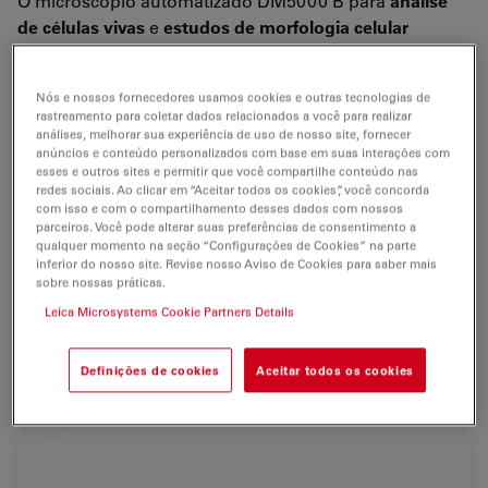
O microscópio automatizado DM5000 B para
análise
de células vivas
e
estudos de morfologia celular
apresenta um porta-objetivas codificado de 7x, foco z
manual,
eixo de luz transmitida
totalmente
Nós e nossos fornecedores usamos cookies e outras tecnologias de
automatizado e
eixo de fluorescência
de
5x ou 8x
rastreamento para coletar dados relacionados a você para realizar
automatizado
.
análises, melhorar sua experiência de uso de nosso site, fornecer
anúncios e conteúdo personalizados com base em suas interações com
esses e outros sites e permitir que você compartilhe conteúdo nas
Além do contraste
automatizado de campo claro,
redes sociais. Ao clicar em “Aceitar todos os cookies”, você concorda
campo escuro, de fase e polarização, o Leica DM5000
com isso e com o compartilhamento desses dados com nossos
B apresenta um
Contraste Diferencial de Interferência
parceiros. Você pode alterar suas preferências de consentimento a
qualquer momento na seção “Configurações de Cookies” na parte
(DIC) totalmente automatizado.
inferior do nosso site. Revise nosso Aviso de Cookies para saber mais
sobre nossas práticas.
O software dedicado e o eixo de fluorescência
Leica Microsystems Cookie Partners Details
automatizado tornam o Leica DM5000 B ideal para
aplicações avançadas de fluorescência
envolvendo
Definições de cookies
Aceitar todos os cookies
células fixas, células vivas e tecidos.