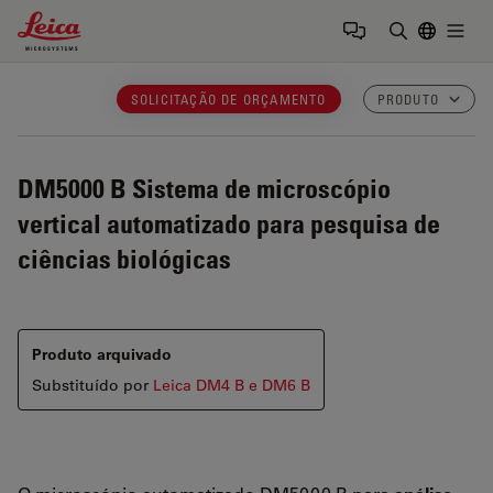
Leica Microsystems Logo
Togg
Insira o te
SOLICITAÇÃO DE ORÇAMENTO
PRODUTO
DM5000 B
Sistema de microscópio
vertical automatizado para pesquisa de
ciências biológicas
Produto arquivado
Substituído por
Leica DM4 B e DM6 B