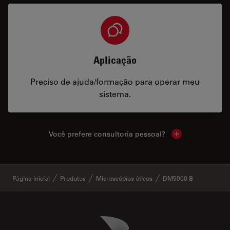
Aplicação
Preciso de ajuda/formação para operar meu
sistema.
Você prefere consultoria pessoal?
Show local cont
✕
Página inicial
Produtos
Microscópios óticos
DM5000 B
Danaher Logo
Footer