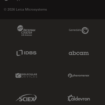
© 2026 Leica Microsystems
Beckman Coulter Link
Genedata Link
IDBS Link
Abcam Limited
Molecular Devices Link
Phenomenex L
Sciex Link
Aldevron Link