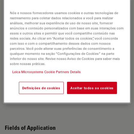
Nós e nossos fornecedores usamos cookies e outras tecnologias de
rastreamento para coletar dados relacionados a você para realizar
análises, melhorar sua experiência de uso de nosso site, fornecer
anúncios e conteúdo personalizados com base em suas interações com
esses e outros sites e permitir que você compartilhe conteúdo nas
redes sociais. Ao clicar em “Aceitar todos os cookies”, você concorda
com isso e com o compartilhamento desses dados com nossos
parceiros. Você pode alterar suas preferências de consentimento a
125 Years of Comparison Microscopy
qualquer momento na seção “Configurações de Cookies” na parte
inferior do nosso site. Revise nosso Aviso de Cookies para saber mais
sobre nossas práticas.
To be able to optically compare two objects with
scientific accuracy, it must be possible to view them at
Leica Microsystems Cookie Partners Details
the same time. This is particularly true for comparing
small objects that can only be…
Definições de cookies
Aceitar todos os cookies
Aug 12, 2014
Article
Ciências forenses
125 Yea
Fields of Application