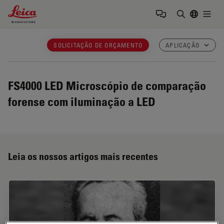
Leica Microsystems Logo
Togg
Insira o te
SOLICITAÇÃO DE ORÇAMENTO
APLICAÇÃO
FS4000 LED
Microscópio de comparação
forense com iluminação a LED
Leia os nossos artigos mais recentes