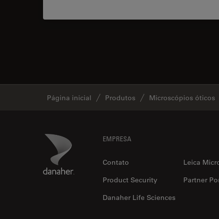
Página inicial
Produtos
Microscópios óticos
Footer
Danaher Logo
EMPRESA
Contato
Leica Micr
Product Security
Partner Por
Danaher Life Sciences