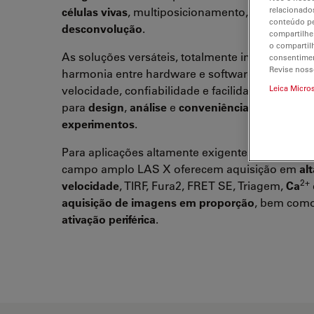
células vivas
, multiposicionamento, série z e
relacionados
conteúdo pe
desconvolução
.
compartilhe
o compartil
As soluções versáteis, totalmente integradas, 
consentimen
Revise noss
harmonia entre hardware e software e combin
velocidade, confiabilidade e facilidades insuper
Leica Micro
para
design
,
análise
e
conveniência operacional
experimentos
.
Para aplicações altamente exigentes, os sistem
campo amplo LAS X oferecem aquisição em
alt
2+
velocidade
, TIRF, Fura2, FRET SE, Triagem,
Ca
aquisição de imagens em proporção
, bem com
ativação periférica
.