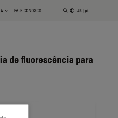
FALE CONOSCO
SA
US
|
pt
Insira o termo da pesquisa
a de fluorescência para
dados