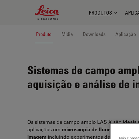
Leica Microsystems Logo
PRODUTOS
APLIC
Produto
Mídia
Downloads
Aplicação
Sistemas de campo amp
aquisição e análise de
Os sistemas de campo amplo LAS X são ideais 
aplicações em
microscopia de fluorescência
e
a
imagem
incluindo experimentos de série tempo
Nós e nosso