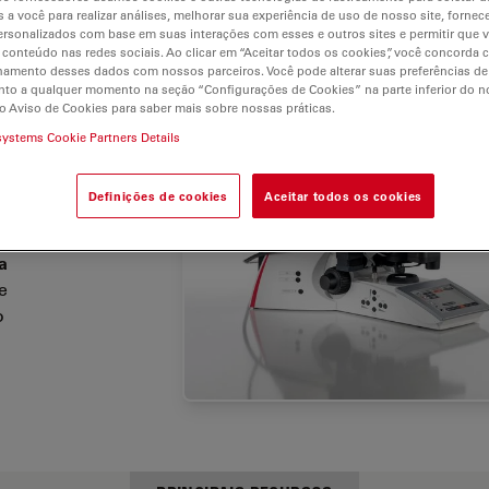
 a você para realizar análises, melhorar sua experiência de uso de nosso site, fornec
rsonalizados com base em suas interações com esses e outros sites e permitir que 
 conteúdo nas redes sociais. Ao clicar em “Aceitar todos os cookies”, você concorda
hamento desses dados com nossos parceiros. Você pode alterar suas preferências de
oferecem
to a qualquer momento na seção “Configurações de Cookies” na parte inferior do no
o Aviso de Cookies para saber mais sobre nossas práticas.
am
áveis
systems Cookie Partners Details
 de
Definições de cookies
Aceitar todos os cookies
as de
a
e
o