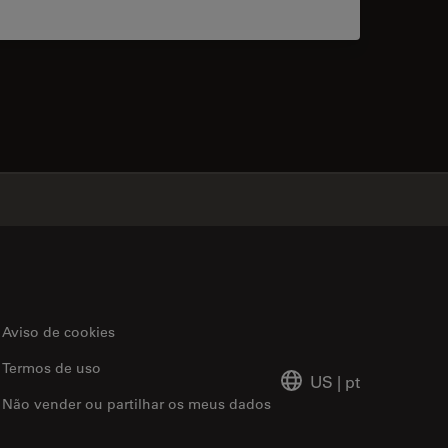
acts
✕
Aviso de cookies
Termos de uso
US
|
pt
Não vender ou partilhar os meus dados