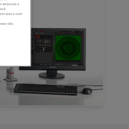
er anúncios e
você
 com isso e com
sso site.