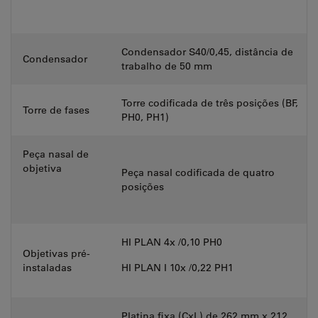
Condensador S40/0,45, distância de
Condensador
trabalho de 50 mm
Torre codificada de três posições (BF,
Torre de fases
PH0, PH1)
Peça nasal de
objetiva
Peça nasal codificada de quatro
posições
HI PLAN 4x /0,10 PH0
Objetivas pré-
instaladas
HI PLAN I 10x /0,22 PH1
Platina fixa (CxL) de 262 mm x 212