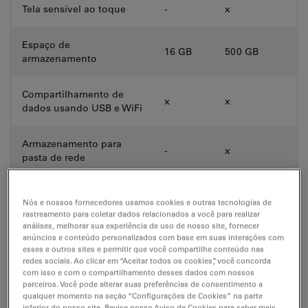
Tela sensível ao toque
-
x
Espaço de
16 GB
500 GB
armazenamento
Compartilhamento de
x
x
dados usando USB e WiFi
Armazenamento para
-
x
pasta de rede
Autodiagnóstico
x
x
Nós e nossos fornecedores usamos cookies e outras tecnologias de
rastreamento para coletar dados relacionados a você para realizar
análises, melhorar sua experiência de uso de nosso site, fornecer
Compatível com cabine
x
x
anúncios e conteúdo personalizados com base em suas interações com
de cultura celular
esses e outros sites e permitir que você compartilhe conteúdo nas
redes sociais. Ao clicar em “Aceitar todos os cookies”, você concorda
com isso e com o compartilhamento desses dados com nossos
x = incluído, o = opcional, - = não disponível
parceiros. Você pode alterar suas preferências de consentimento a
qualquer momento na seção “Configurações de Cookies” na parte
inferior do nosso site. Revise nosso Aviso de Cookies para saber mais