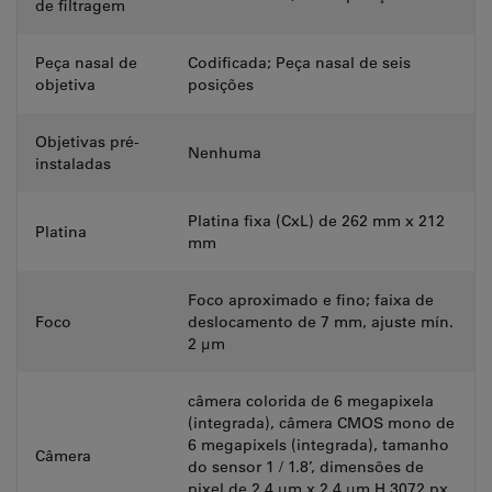
de filtragem
Peça nasal de
Codificada; Peça nasal de seis
objetiva
posições
Objetivas pré-
Nenhuma
instaladas
Platina fixa (CxL) de 262 mm x 212
Platina
mm
Foco aproximado e fino; faixa de
Foco
deslocamento de 7 mm, ajuste mín.
2 µm
câmera colorida de 6 megapixela
(integrada), câmera CMOS mono de
6 megapixels (integrada), tamanho
Câmera
do sensor 1 / 1.8’, dimensões de
pixel de 2,4 μm x 2,4 μm H 3072 px,