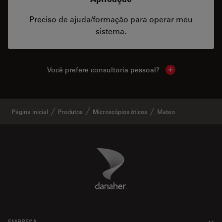
Preciso de ajuda/formação para operar meu
sistema.
Você prefere consultoria pessoal?
Show local cont
Página inicial
Produtos
Microscópios óticos
Mateo
Danaher Logo
Footer
EMPRESA