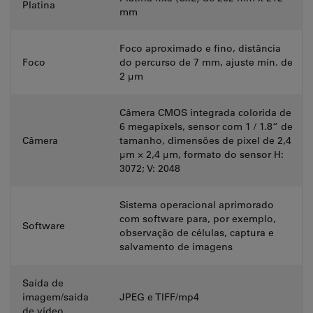
Platina
mm
Foco aproximado e fino, distância
Foco
do percurso de 7 mm, ajuste mín. de
2 μm
Câmera CMOS integrada colorida de
6 megapixels, sensor com 1 / 1.8“ de
Câmera
tamanho, dimensões de pixel de 2,4
μm × 2,4 μm, formato do sensor H:
3072; V: 2048
Sistema operacional aprimorado
com software para, por exemplo,
Software
observação de células, captura e
salvamento de imagens
Saída de
imagem/saída
JPEG e TIFF/mp4
de vídeo