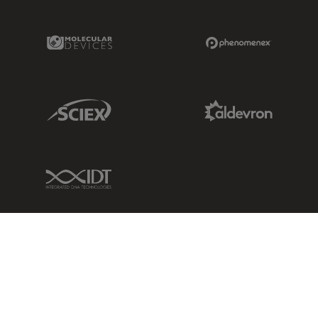
Molecular Devices Link
Phenomenex L
Sciex Link
Aldevron Link
IDT Link