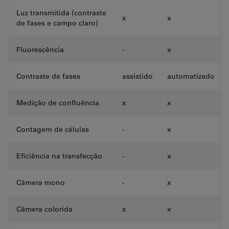
Luz transmitida (contraste
x
x
de fases e campo claro)
Fluorescência
-
x
Contraste de fases
assistido
automatizado
Medição de confluência
x
x
Contagem de células
-
x
Eficiência na transfecção
-
x
Câmera mono
-
x
Câmera colorida
x
x