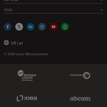
LEGAL
Facebook
X
LinkedIn
Instagram
YouTube
Glassdoor
US
|
pt
© 2026 Leica Microsystems
Beckman Coulter Link
Genedata Link
IDBS Link
Abcam Limited