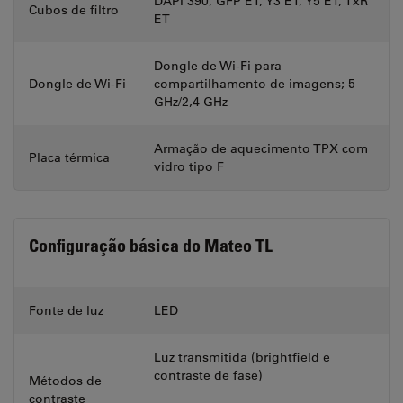
DAPI 390, GFP ET, Y3 ET, Y5 ET, TxR
Cubos de filtro
ET
Dongle de Wi-Fi para
Dongle de Wi-Fi
compartilhamento de imagens; 5
GHz/2,4 GHz
Armação de aquecimento TPX com
Placa térmica
vidro tipo F
Configuração básica do Mateo TL
Fonte de luz
LED
Luz transmitida (brightfield e
contraste de fase)
Métodos de
contraste