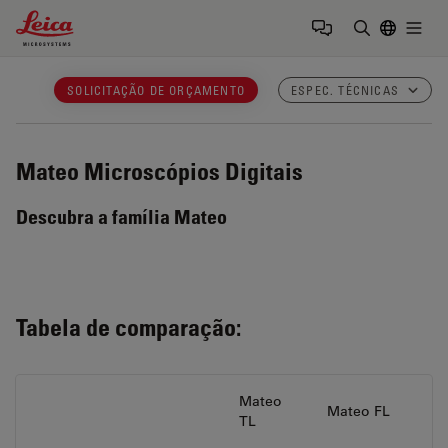
Leica Microsystems Logo
Togg
Insira o te
SOLICITAÇÃO DE ORÇAMENTO
ESPEC. TÉCNICAS
Mateo
Microscópios Digitais
Descubra a família Mateo
Tabela de comparação:
Mateo
Mateo FL
TL