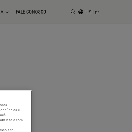
FALE CONOSCO
SA
US
|
pt
Insira o termo da pesquisa
dados
er anúncios e
você
 com isso e com
sso site.