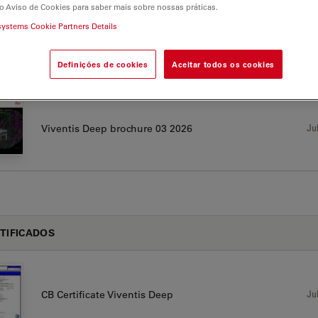
ntis Deep
o Aviso de Cookies para saber mais sobre nossas práticas.
systems Cookie Partners Details
Definições de cookies
Aceitar todos os cookies
CHURE OR FLYER
Jul
Viventis Deep brochure 03 2026
TIFICADOS
Jul
CB Certificate Viventis Deep