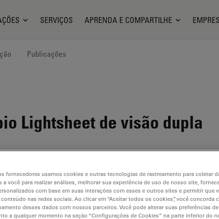
AÇÕES
SERVIÇOS
APRENDA E COMPARTILHE
EMPRE
ação
Publicações
o Lightsheet de visão dupla
s fornecedores usamos cookies e outras tecnologias de rastreamento para coletar 
 a você para realizar análises, melhorar sua experiência de uso de nosso site, fornec
rsonalizados com base em suas interações com esses e outros sites e permitir que 
 conteúdo nas redes sociais. Ao clicar em “Aceitar todos os cookies”, você concorda
hamento desses dados com nossos parceiros. Você pode alterar suas preferências de
to a qualquer momento na seção “Configurações de Cookies” na parte inferior do no