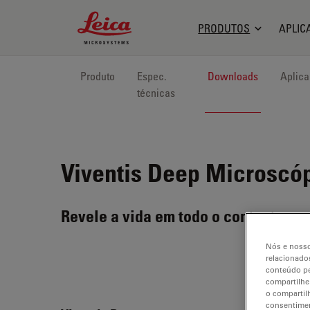
Leica Microsystems Logo
PRODUTOS
APLIC
Produto
Espec.
Downloads
Aplic
técnicas
Viventis Deep
Microscópi
Revele a vida em todo o contexto
Nós e nosso
relacionados
conteúdo pe
compartilhe
o compartil
consentimen