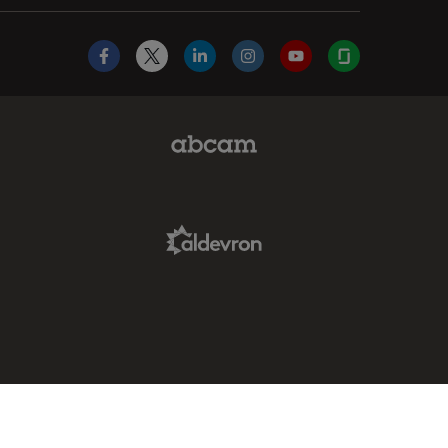
Facebook
X
LinkedIn
Instagram
YouTube
Glassdoor
Abcam Limited Link
Aldevron Link