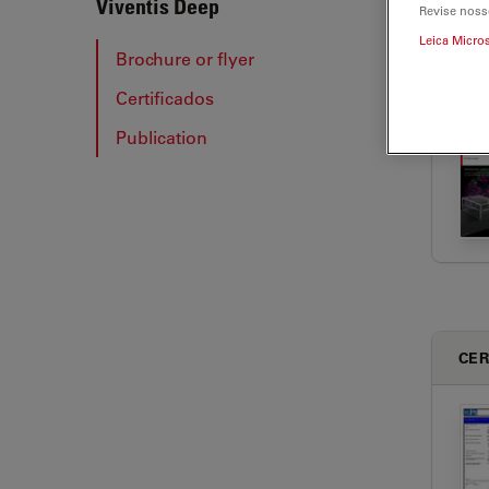
Vive
Viventis Deep
Revise noss
Leica Micro
Brochure or flyer
Certificados
BRO
Publication
CER