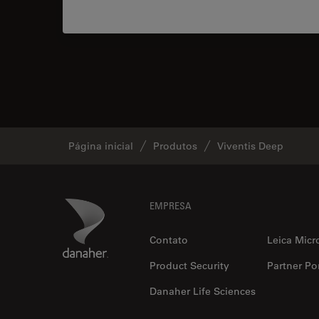
Página inicial
Produtos
Viventis Deep
Footer
Danaher Logo
EMPRESA
Contato
Leica Micr
Product Security
Partner Por
Danaher Life Sciences