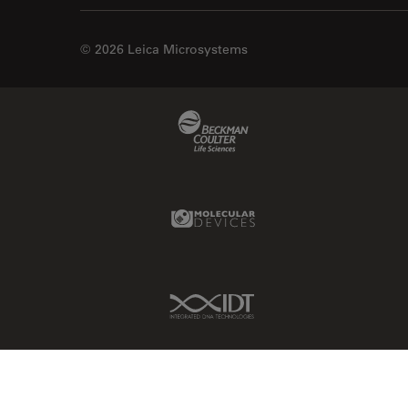
© 2026 Leica Microsystems
Beckman Coulter Link
Molecular Devices Link
IDT Link