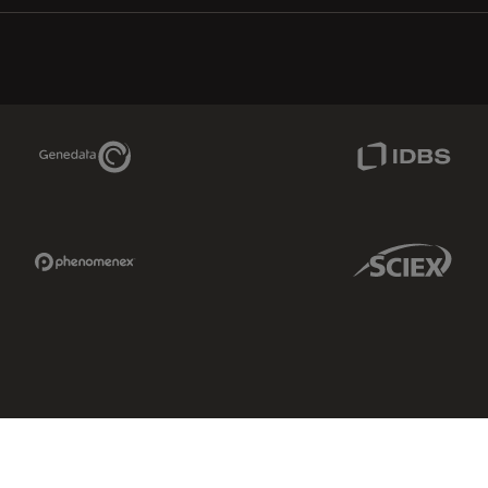
Genedata Link
IDBS Link
Phenomenex Link
Sciex Link