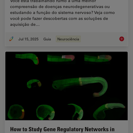
Você está trabalhando rumo a uma melhor
compreensão de doenças neurodegenerativas ou
estudando a função do sistema nervoso? Veja como
você pode fazer descobertas com as soluções de
aquisição de…
Jul 15, 2025
Guia
Neurociência
Neuroci
How to Study Gene Regulatory Networks in