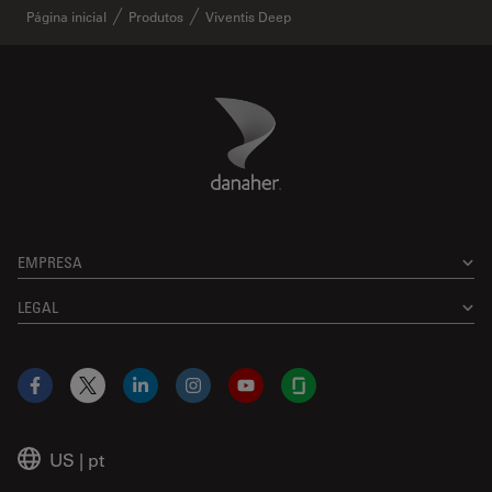
Página inicial
Produtos
Viventis Deep
Danaher Logo
Footer
EMPRESA
LEGAL
Facebook
X
LinkedIn
Instagram
YouTube
Glassdoor
US
|
pt