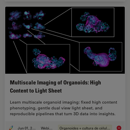
Multiscale Imaging of Organoids: High
Content to Light Sheet
Learn multiscale organoid imaging: fixed high content
phenotyping, gentle dual view light sheet, and
reproducible pipelines that turn 3D data into insights.
Jun 01, 2026
Webinar
Organoides + cultura de células 3D
Multisc