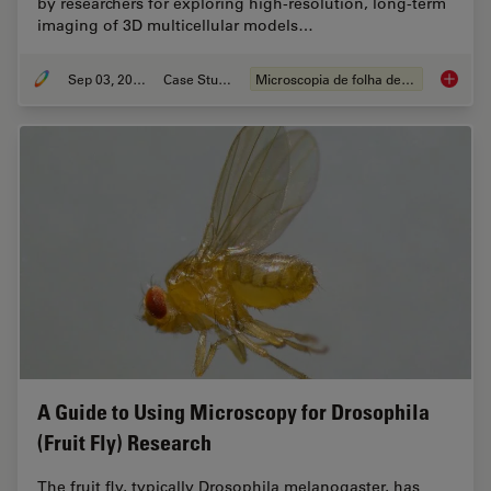
by researchers for exploring high-resolution, long-term
imaging of 3D multicellular models…
Sep 03, 2025
Case Study
Microscopia de folha de luz
Capturi
A Guide to Using Microscopy for Drosophila
(Fruit Fly) Research
The fruit fly, typically Drosophila melanogaster, has