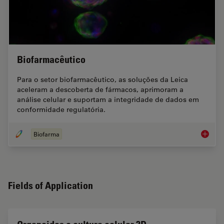
Biofarmacêutico
Para o setor biofarmacêutico, as soluções da Leica
aceleram a descoberta de fármacos, aprimoram a
análise celular e suportam a integridade de dados em
conformidade regulatória.
Biofarma
Biofarm
Fields of Application