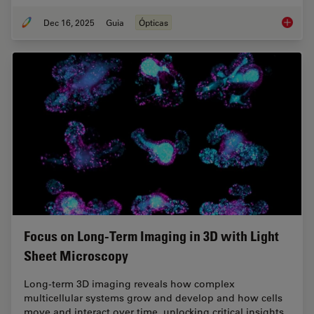
Dec 16, 2025
Guia
Ópticas
Factors
Focus on Long-Term Imaging in 3D with Light
Sheet Microscopy
Long-term 3D imaging reveals how complex
multicellular systems grow and develop and how cells
move and interact over time, unlocking critical insights