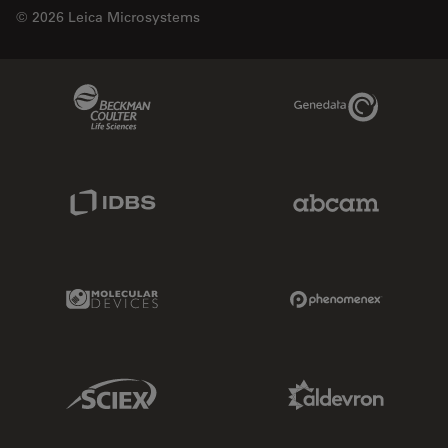
© 2026 Leica Microsystems
Beckman Coulter Link
Genedata Link
IDBS Link
Abcam Limited
Molecular Devices Link
Phenomenex L
Sciex Link
Aldevron Link