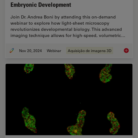
Embryonic Development
Join Dr. Andrea Boni by attending this on-demand
webinar to explore how light-sheet microscopy
revolutionizes developmental biology. This advanced
imaging technique allows for high-speed, volumetric…
Nov 20, 2024
Webinar
Aquisição de imagens 3D
How to 