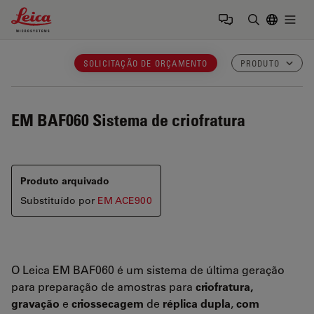
Leica Microsystems Logo
Togg
Insira o te
SOLICITAÇÃO DE ORÇAMENTO
PRODUTO
EM BAF060
Sistema de criofratura
Produto arquivado
Substituído por
EM ACE900
O Leica EM BAF060 é um sistema de última geração
para preparação de amostras para
criofratura,
gravação
e
criossecagem
de
réplica dupla
,
com