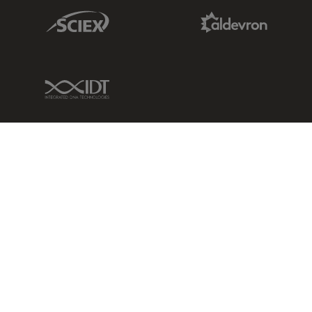
Sciex Link
Aldevron Link
IDT Link