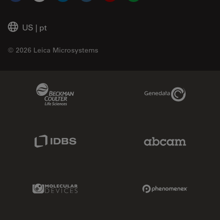
US
|
pt
© 2026 Leica Microsystems
Beckman Coulter Link
Genedata Link
IDBS Link
Abcam Limited
Molecular Devices Link
Phenomenex L