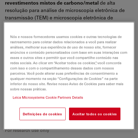
revestimentos mistos de carbono/metal
de alta
resolução para análise de microscopia eletrônica de
transmissão (TEM) e microscopia eletrônica de
varredura (SEM). <nl />
O uso em conjunto com o
Leica EM VCT100
conduz à
Nós e nossos fornecedores usamos cookies e outras tecnologias de
rastreamento para coletar dados relacionados a você para realizar
replicação do espécime por
evaporação do feixe de
análises, melhorar sua experiência de uso de nosso site, fornecer
elétrons
,
revestimento de dupla camada
de espécimes
anúncios e conteúdo personalizados com base em suas interações com
esses e outros sites e permitir que você compartilhe conteúdo nas
para crioanálise e
criorrevestimento
em de microscopia
redes sociais. Ao clicar em “Aceitar todos os cookies”, você concorda
eletrônica de varredura. <nl />
com isso e com o compartilhamento desses dados com nossos
parceiros. Você pode alterar suas preferências de consentimento a
O Leica EM BAF060 apresenta um micrótomo
qualquer momento na seção “Configurações de Cookies” na parte
inferior do nosso site. Revise nosso Aviso de Cookies para saber mais
avançado, opções flexíveis de sombreamento com
sobre nossas práticas.
duas fontes de feixe de elétrons independentes e um
Leica Microsystems Cookie Partners Details
sistema de transferência de bloqueio de carga.<nl />
Para uso exclusivo em pesquisas
Definições de cookies
Aceitar todos os cookies
For research use only