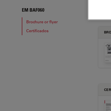
EM B
EM BAF060
Brochure or flyer
Certificados
BRO
CER