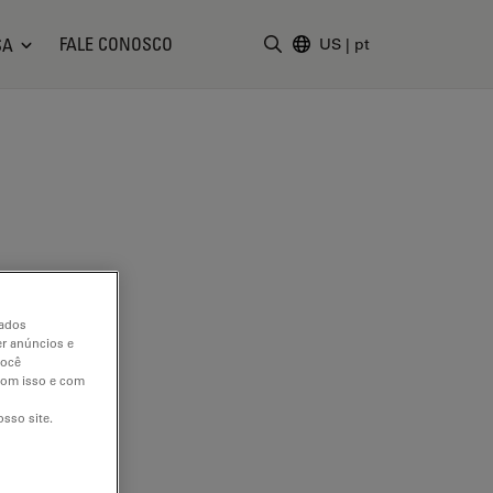
FALE CONOSCO
SA
US
|
pt
Insira o termo da pesquisa
dados
er anúncios e
você
 com isso e com
sso site.