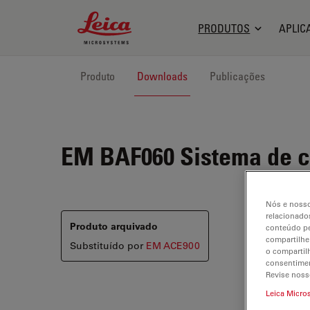
Leica Microsystems Logo
PRODUTOS
APLIC
Produto
Downloads
Publicações
EM BAF060
Sistema de c
Nós e nosso
relacionados
Produto arquivado
conteúdo pe
compartilhe
Substituído por
EM ACE900
o compartil
consentimen
Revise noss
Leica Micro