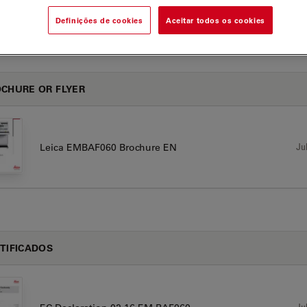
Definições de cookies
Aceitar todos os cookies
AF060
CHURE OR FLYER
Jul
Leica EMBAF060 Brochure EN
TIFICADOS
Jul