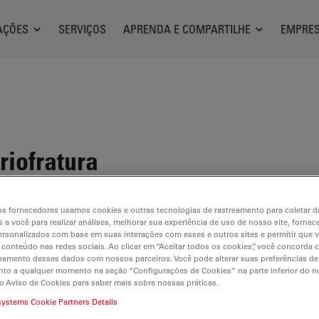
AÇÕES
SERVIÇOS
APRENDA E COMPARTILHE
EMPRE
riofratura
s fornecedores usamos cookies e outras tecnologias de rastreamento para coletar 
 a você para realizar análises, melhorar sua experiência de uso de nosso site, fornec
rsonalizados com base em suas interações com esses e outros sites e permitir que 
 conteúdo nas redes sociais. Ao clicar em “Aceitar todos os cookies”, você concorda
hamento desses dados com nossos parceiros. Você pode alterar suas preferências de
to a qualquer momento na seção “Configurações de Cookies” na parte inferior do no
o Aviso de Cookies para saber mais sobre nossas práticas.
systems Cookie Partners Details