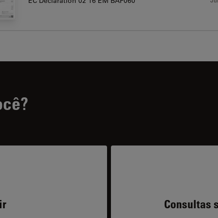
EC Declaration 02 16 EM BAF060
ocê?
ir
Consultas s