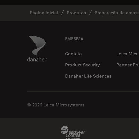
Página inicial
Produtos
Preparação de amostr
Footer
Danaher Logo
EMPRESA
Contato
Leica Micr
Product Security
Partner Por
Danaher Life Sciences
© 2026 Leica Microsystems
Beckman Coulter Link