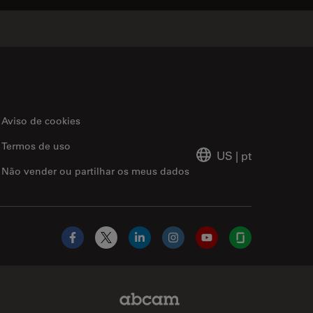
Aviso de cookies
Termos de uso
US
|
pt
Não vender ou partilhar os meus dados
Facebook
X
LinkedIn
Instagram
YouTube
Glassdoor
Abcam Limited Link