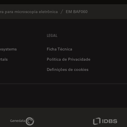
a para microscopia eletrônica
EM BAF060
LEGAL
osystems
Ficha Técnica
tals
Política de Privacidade
Definições de cookies
Genedata Link
IDBS Link