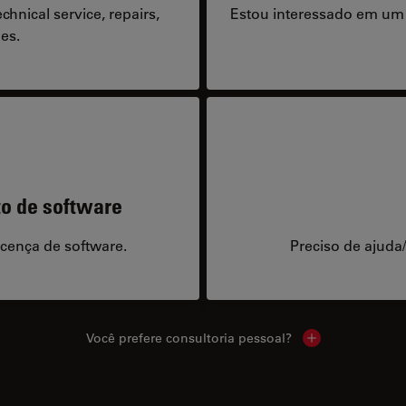
hnical service, repairs,
Estou interessado em um
es.
to de software
icença de software.
Preciso de ajuda
Você prefere consultoria pessoal?
Show local cont