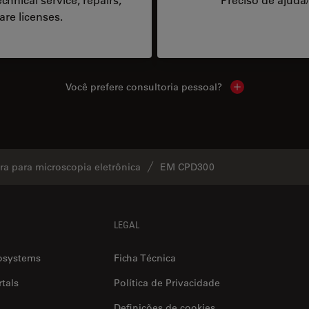
are licenses.
Você prefere consultoria pessoal?
Show local cont
a para microscopia eletrônica
EM CPD300
LEGAL
osystems
Ficha Técnica
tals
Política de Privacidade
Definições de cookies