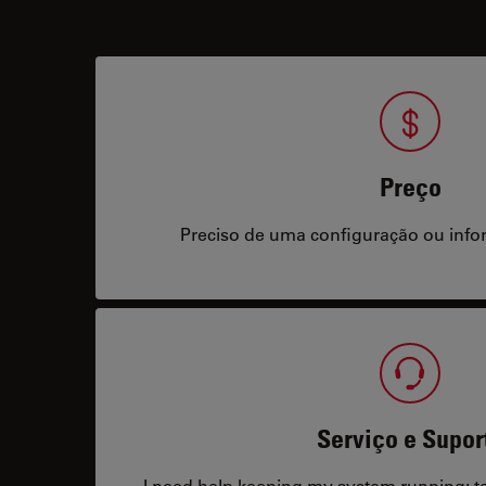
Preço
Preciso de uma configuração ou info
Serviço e Supor
I need help keeping my system running: tec