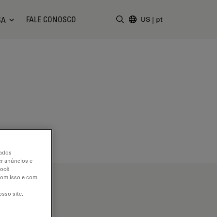
FALE CONOSCO
SA
US
|
pt
Insira o termo da pesquisa
dados
er anúncios e
você
 com isso e com
sso site.