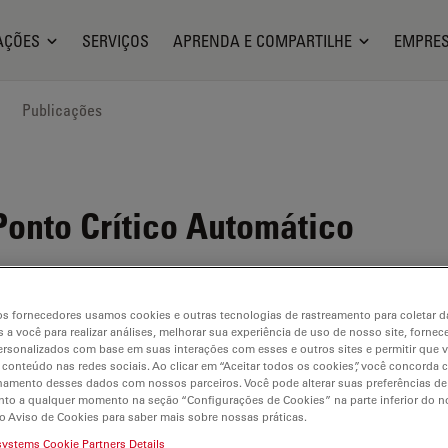
AÇÕES
SERVIÇOS
APRENDA E COMPARTILHE
EMPRE
Publicações
onto Crítico Automático
s fornecedores usamos cookies e outras tecnologias de rastreamento para coletar 
 a você para realizar análises, melhorar sua experiência de uso de nosso site, fornec
rsonalizados com base em suas interações com esses e outros sites e permitir que 
 conteúdo nas redes sociais. Ao clicar em “Aceitar todos os cookies”, você concorda
hamento desses dados com nossos parceiros. Você pode alterar suas preferências de
to a qualquer momento na seção “Configurações de Cookies” na parte inferior do no
o Aviso de Cookies para saber mais sobre nossas práticas.
Secagem controlada do
systems Cookie Partners Details