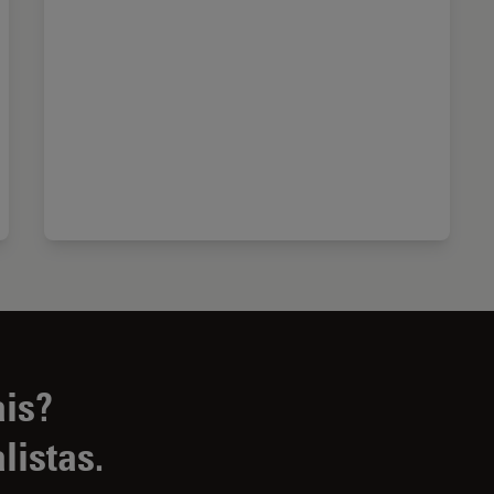
ais?
listas.