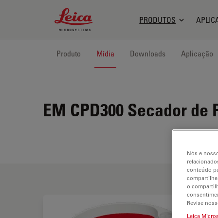
Leica Microsystems Logo
PRODUTOS
APLIC
Produto
Mídia
Downloads
Aplicação
EM CPD300
Secador de P
Nós e nosso
relacionados
conteúdo pe
compartilhe
o compartil
consentimen
Revise noss
Leica Micro