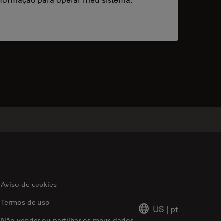
acts
Aviso de cookies
Termos de uso
US
|
pt
Não vender ou partilhar os meus dados