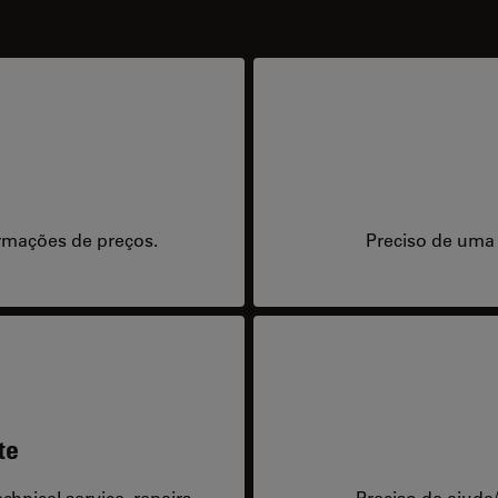
rmações de preços.
Preciso de uma
te
hnical service, repairs,
Preciso de ajuda