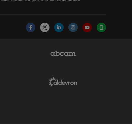
Facebook
X
LinkedIn
Instagram
YouTube
Glassdoor
Abcam Limited Link
Aldevron Link