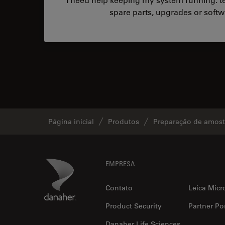
spare parts, upgrades or softw
Página inicial
Produtos
Preparação de amostr
Footer
Danaher Logo
EMPRESA
Contato
Leica Micr
Product Security
Partner Por
Danaher Life Sciences