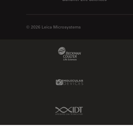
© 2026 Leica Microsystems
Beckman Coulter Link
Molecular Devices Link
IDT Link