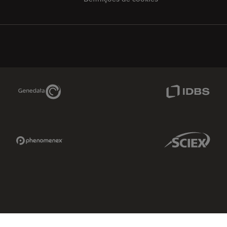
Genedata Link
IDBS Link
Phenomenex Link
Sciex Link