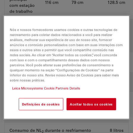
116 cm
79 cm
128,5 cm
com estação
de trabalho
Instrumento
Nós e nossos fornecedores usamos cookies e outras tecnologias de
embalado
rastreamento para coletar dados relacionados a você para realizar
89 cm
151 cm
155 cm
(tamanho do
análises, melhorar sua experiência de uso de nosso site, fornecer
caixote)
anúncios e conteúdo personalizados com base em suas interações com
esses e outros sites e permitir que você compartilhe conteúdo nas
redes sociais. Ao clicar em “Aceitar todos os cookies”, você concorda
Espaço
com isso e com o compartilhamento desses dados com nossos
Dianteiro
Traseiro
Esquerda
parceiros. Você pode alterar suas preferências de consentimento a
mínimo
qualquer momento na seção “Configurações de Cookies” na parte
necessário
inferior do nosso site. Revise nosso Aviso de Cookies para saber mais
ao redor do
sobre nossas práticas.
60 cm
5 cm
3 cm
equipamento
Leica Microsystems Cookie Partners Details
Definições de cookies
Aceitar todos os cookies
Consumo de NL
2
Valores
Consumo de NL
durante o resfriamento
8 litros
2