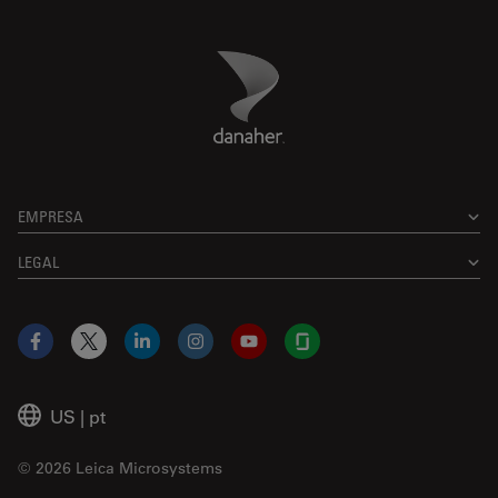
Danaher Logo
Footer
EMPRESA
LEGAL
Facebook
X
LinkedIn
Instagram
YouTube
Glassdoor
US
|
pt
© 2026 Leica Microsystems