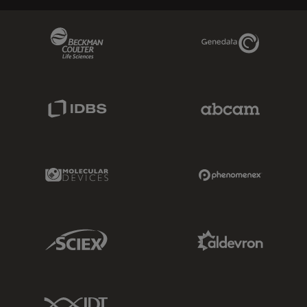
Beckman Coulter Link
Genedata Link
IDBS Link
Abcam Limited
Molecular Devices Link
Phenomenex L
Sciex Link
Aldevron Link
IDT Link