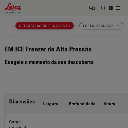
Leica Microsystems Logo
Togg
Insira o te
SOLICITAÇÃO DE ORÇAMENTO
ESPEC. TÉCNICAS
EM ICE
Freezer de Alta Pressão
Congele o momento da sua descoberta
Dimensões
Largura
Profundidade
Altura
Corpo
principal